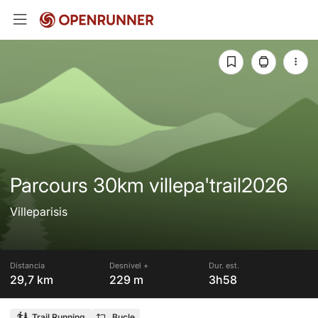
Parcours 30km villepa'trail2026
Villeparisis
Distancia
Desnivel +
Dur. est.
29,7 km
229 m
3h58
Trail Running
Bucle