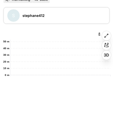
S
stephane412
50 m
40 m
3D
30 m
20 m
10 m
0 m