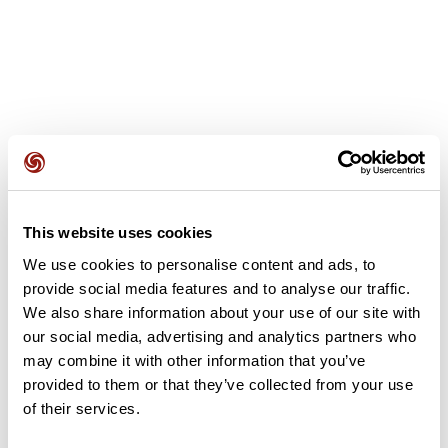
Opiniones de los usuarios
This website uses cookies
Este recorrido aún no contiene opiniones. ¿Ya lo has
completado? ¡Deja la primera opinión!
We use cookies to personalise content and ads, to
provide social media features and to analyse our traffic.
We also share information about your use of our site with
our social media, advertising and analytics partners who
Añadir una opinión
may combine it with other information that you’ve
provided to them or that they’ve collected from your use
of their services.
Resumen