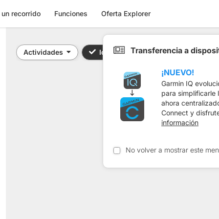
 un recorrido
Funciones
Oferta Explorer
Transferencia a dispos
Actividades
Identificador / Palabra clave: 2348
¡NUEVO!
Garmin IQ evoluci
para simplificarle
ahora centralizad
Connect y disfrut
información
No volver a mostrar este men