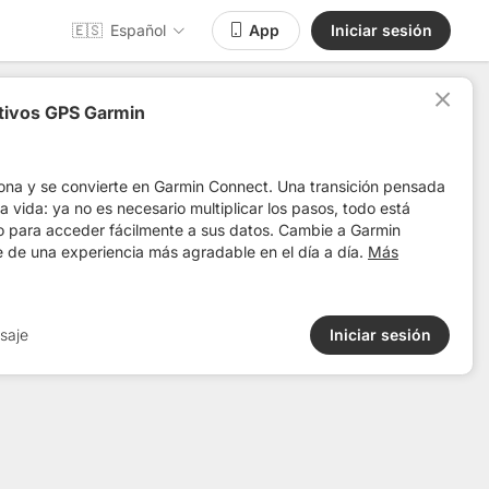
🇪🇸
Español
App
Iniciar sesión
itivos GPS Garmin
0098
Distancia
Desnivel +
Relevancia
ona y se convierte en Garmin Connect. Una transición pensada
 la vida: ya no es necesario multiplicar los pasos, todo está
o para acceder fácilmente a sus datos. Cambie a Garmin
e de una experiencia más agradable en el día a día.
Más
saje
Iniciar sesión