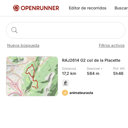
Editor de recorridos
Buscar
Nueva búsqueda
Filtros activos
RAJ2614 G2 col de la Placette
Dur. est.
Distancia
Desnivel +
5h46
17,2 km
584 m
A
animateurasta