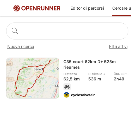
Cercare u
Editor di percorsi
Nuova ricerca
Filtri attivi
C35 court 62km D+ 525m
rieumes
Dur. stim.
Distanza
Dislivello +
2h49
62,5 km
536 m
cyclosalvetain