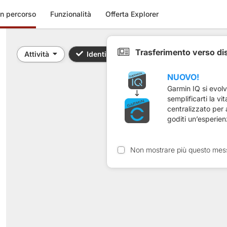
n percorso
Funzionalità
Offerta Explorer
Trasferimento verso di
Attività
Identificativo / Parola chiave: 11128503
NUOVO!
Garmin IQ si evol
semplificarti la vi
centralizzato per
goditi un’esperien
Non mostrare più questo mes