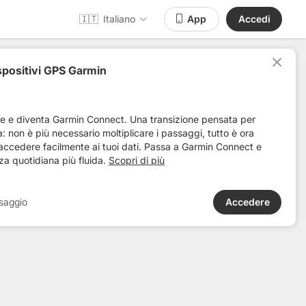
🇮🇹
Italiano
App
Accedi
spositivi GPS Garmin
Distanza
Dislivello +
Rilevanza
ve e diventa Garmin Connect. Una transizione pensata per
ta: non è più necessario moltiplicare i passaggi, tutto è ora
 accedere facilmente ai tuoi dati. Passa a Garmin Connect e
za quotidiana più fluida.
Scopri di più
saggio
Accedere