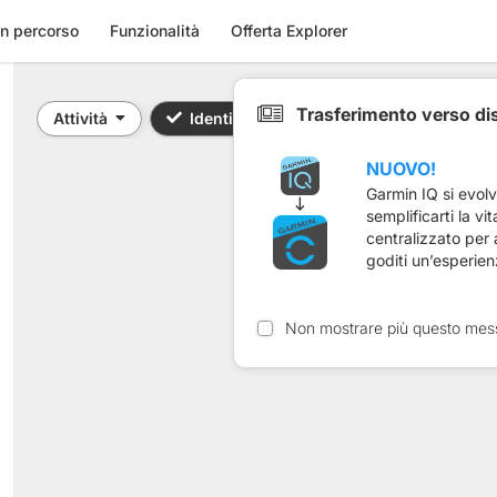
n percorso
Funzionalità
Offerta Explorer
Trasferimento verso di
Attività
Identificativo / Parola chiave: 5661639
NUOVO!
Garmin IQ si evol
semplificarti la vi
centralizzato per
goditi un’esperien
Non mostrare più questo mes