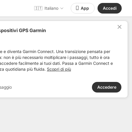
🇮🇹
Italiano
App
Accedi
spositivi GPS Garmin
Distanza
Dislivello +
Rilevanza
ve e diventa Garmin Connect. Una transizione pensata per
ta: non è più necessario moltiplicare i passaggi, tutto è ora
 accedere facilmente ai tuoi dati. Passa a Garmin Connect e
za quotidiana più fluida.
Scopri di più
saggio
Accedere