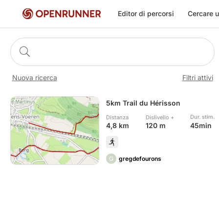
Editor di percorsi
Cercare u
Nuova ricerca
Filtri attivi
5km Trail du Hérisson
Dur. stim.
Distanza
Dislivello +
45min
4,8 km
120 m
G
gregdefourons