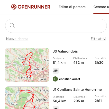
Cercare u
Editor di percorsi
Nuova ricerca
Filtri attivi
J3 Valmondois
Dur. stim.
Distanza
Dislivello +
3h30
81,4 km
432 m
C
christian.auzet
J1 Conflans Sainte Honorrine
Dur. stim.
Distanza
Dislivello +
2h11
50,4 km
295 m