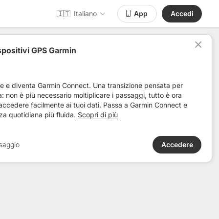
🇮🇹
Italiano
App
Accedi
spositivi GPS Garmin
,806917,806934,806938
Distanza
Dislivello +
ve e diventa Garmin Connect. Una transizione pensata per
ta: non è più necessario moltiplicare i passaggi, tutto è ora
 accedere facilmente ai tuoi dati. Passa a Garmin Connect e
za quotidiana più fluida.
Scopri di più
saggio
Accedere