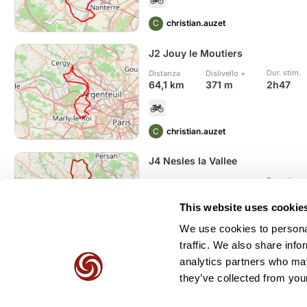
C
christian.auzet
J2 Jouy le Moutiers
Dur. stim.
Distanza
Dislivello +
2h47
64,1 km
371 m
C
christian.auzet
J4 Nesles la Vallee
Dur. stim.
Distanza
Dislivello +
4h07
93,3 km
654 m
This website uses cookie
We use cookies to personal
C
christian.auzet
traffic. We also share info
analytics partners who may
they’ve collected from your