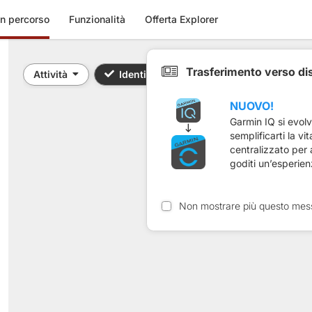
n percorso
Funzionalità
Offerta Explorer
Trasferimento verso di
Attività
Identificativo / Parola chiave: 778527
NUOVO!
Garmin IQ si evol
semplificarti la vi
centralizzato per
goditi un’esperien
Non mostrare più questo mes