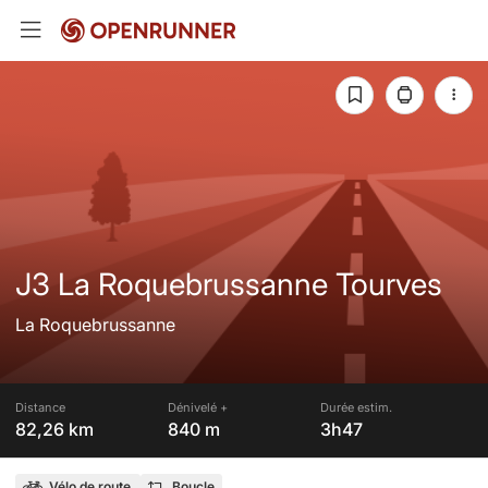
J3 La Roquebrussanne Tourves
La Roquebrussanne
Distance
Dénivelé +
Durée estim.
82,26 km
840 m
3h47
Vélo de route
Boucle