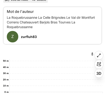
Mot de l'auteur
La Roquebrussanne La Celle Brignoles Le Val dir Montfort
Correns Chateauvert Barjols Bras Tourves La
Z
zurfluh83
50 m
40 m
3D
30 m
20 m
10 m
0 m