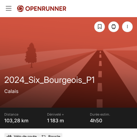
2024_Six_Bourgeois_P1
Calais
Distance
Dénivelé +
Durée estim.
103,28 km
1 183 m
4h50
Vélo de route
Boucle