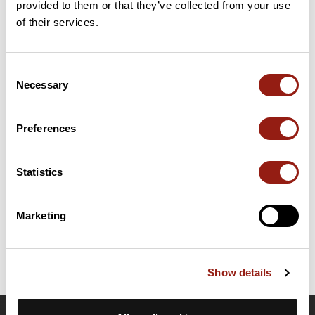
provided to them or that they’ve collected from your use
59 km
Col des Quatre Vents
159 m
of their services.
Cols extraits du catalogue du Club des Cent Cols
Consent
Necessary
Selection
Résumé
Découvrez ce parcours de vélo de 103,3 km à proximité de
Calais. Ce parcours emprunte 100,9 km de routes. Il présente
Preferences
une ascension cumulée de plus de 1180m. Prévoyez environ 4
heures et 50 minutes pour réaliser ce parcours.
Statistics
Date de création du parcours: 22 avril 2024 à 08:23:48.
Dernière modification de la fiche parcours: 10 mai 2024 à 17:20:12.
Marketing
Identifiant du parcours: 18803585
Show details