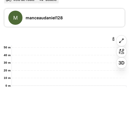
M
manceaudaniel128
50 m
40 m
3D
30 m
20 m
10 m
0 m