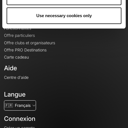
Le Mag'
Offres
Use necessary cookies only
Fonds de cartes topographiques
Fonctionnalités
Offre particuliers
Offre clubs et organisateurs
Offre PRO Destinations
Carte cadeau
Aide
Centre d'aide
Langue
🇫🇷
Français
Connexion
Créer un compte