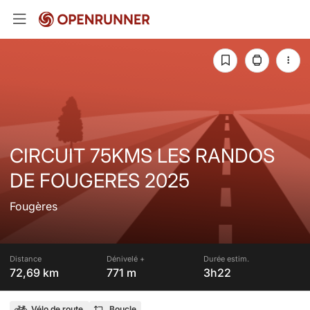
CIRCUIT 75KMS LES RANDOS
DE FOUGERES 2025
Fougères
Distance
Dénivelé +
Durée estim.
72,69 km
771 m
3h22
Vélo de route
Boucle