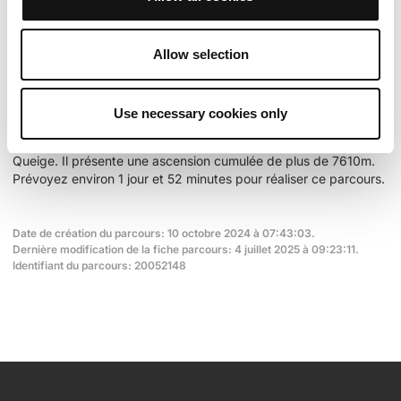
94 km
Col de la Lézette
1 786 m
Allow selection
Cols extraits du catalogue du Club des Cent Cols
Use necessary cookies only
Résumé
Découvrez ce parcours de trail de 110 km à proximité de
Queige. Il présente une ascension cumulée de plus de 7610m.
Prévoyez environ 1 jour et 52 minutes pour réaliser ce parcours.
Date de création du parcours: 10 octobre 2024 à 07:43:03.
Dernière modification de la fiche parcours: 4 juillet 2025 à 09:23:11.
Identifiant du parcours: 20052148