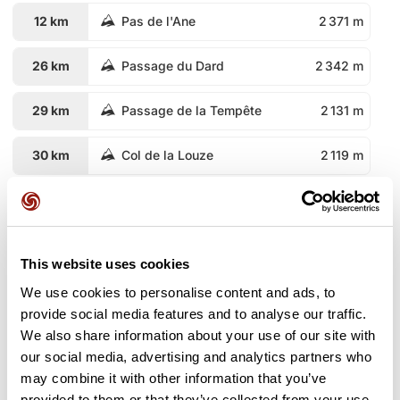
12 km
Pas de l'Ane
2 371 m
26 km
Passage du Dard
2 342 m
29 km
Passage de la Tempête
2 131 m
30 km
Col de la Louze
2 119 m
38 km
Cormet d'Arêches
2 108 m
41 km
Col du Coin
2 398 m
This website uses cookies
47 km
Passeur de la Mintaz
2 570 m
We use cookies to personalise content and ads, to
provide social media features and to analyse our traffic.
48 km
Col de Bresson
2 469 m
We also share information about your use of our site with
our social media, advertising and analytics partners who
may combine it with other information that you’ve
49 km
Col du Grand Fond
2 671 m
provided to them or that they’ve collected from your use