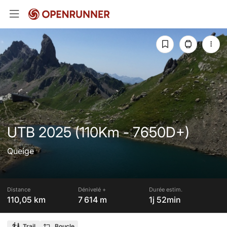
UTB 2025 (110Km - 7650D+)
Queige
Distance
Dénivelé +
Durée estim.
110,05 km
7 614 m
1j 52min
Trail
Boucle