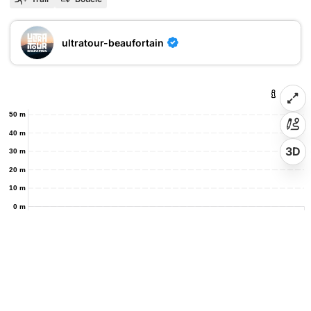
ultratour-beaufortain
50 m
40 m
3D
30 m
20 m
10 m
0 m