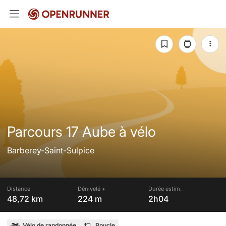
Parcours 17 Aube à vélo
Barberey-Saint-Sulpice
Distance
Dénivelé +
Durée estim.
48,72 km
224 m
2h04
Vélo de randonnée
Boucle