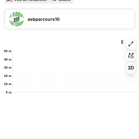
asbparcours10
50 m
40 m
3D
30 m
20 m
10 m
0 m