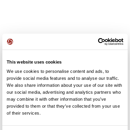
Avis des utilisateurs
This website uses cookies
Soyez le premier à ajouter un avis !
We use cookies to personalise content and ads, to
provide social media features and to analyse our traffic.
We also share information about your use of our site with
our social media, advertising and analytics partners who
Ajouter un avis
may combine it with other information that you’ve
provided to them or that they’ve collected from your use
of their services.
Résumé
Découvrez ce parcours de marche de 5,8 km à proximité de