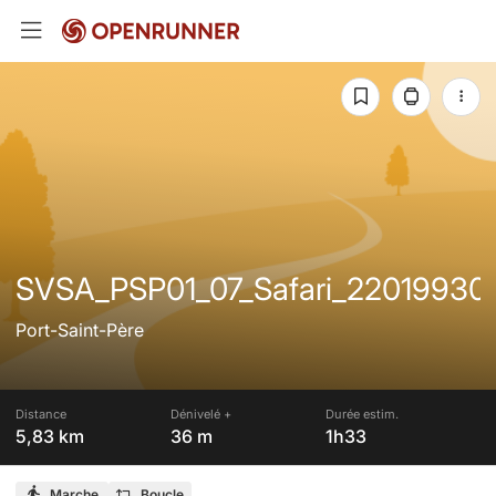
SVSA_PSP01_07_Safari_22019930
Port-Saint-Père
Distance
Dénivelé +
Durée estim.
5,83 km
36 m
1h33
Marche
Boucle