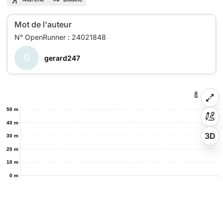
Mot de l'auteur
G
gerard247
50 m
40 m
3D
30 m
20 m
10 m
0 m