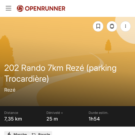
202 Rando 7km Rezé (parking
Trocardière)
Rezé
Distance
Dénivelé +
Durée estim.
7,35 km
25 m
1h54
Marche
Boucle