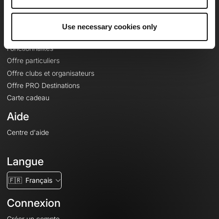
Le Mag'
Offres
Use necessary cookies only
Fonds de cartes topographiques
Fonctionnalités
Offre particuliers
Offre clubs et organisateurs
Offre PRO Destinations
Carte cadeau
Aide
Centre d'aide
Langue
🇫🇷
Français
Connexion
Créer un compte