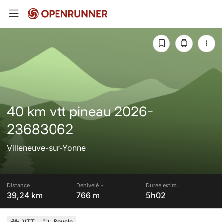
40 km vtt pineau 2026-
23683062
Villeneuve-sur-Yonne
Distance
Dénivelé +
Durée estim.
39,24 km
766 m
5h02
VTT
Boucle