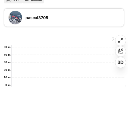
pascal3705
50 m
40 m
3D
30 m
20 m
10 m
0 m