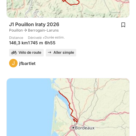
J1 Pouillon Iraty 2026
Pouillon
Berrogain-Laruns
Durée estim.
Distance
Dénivelé +
6h55
146,3 km
1 745 m
Vélo de route
Aller simple
J
jfbartlet