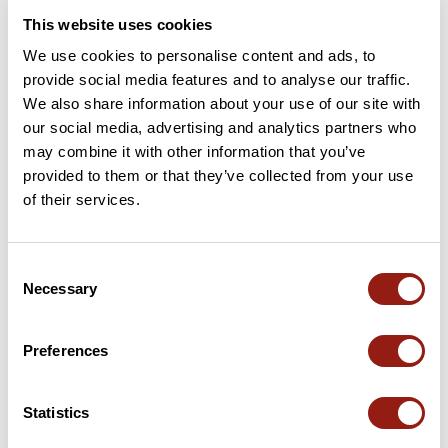
This website uses cookies
We use cookies to personalise content and ads, to
provide social media features and to analyse our traffic.
We also share information about your use of our site with
our social media, advertising and analytics partners who
may combine it with other information that you’ve
provided to them or that they’ve collected from your use
of their services.
Reprise aout 26
Bordeaux
Consent
Durée estim.
Distance
Dénivelé +
Necessary
Selection
4h28
100,7 km
749 m
Vélo de route
Boucle
Preferences
J
jfbartlet
Statistics