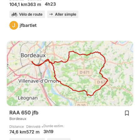
4h23
104,1 km
363 m
Vélo de route
Aller simple
J
jfbartlet
RAA 650 jfb
Bordeaux
Durée estim.
Distance
Dénivelé +
3h19
74,6 km
572 m