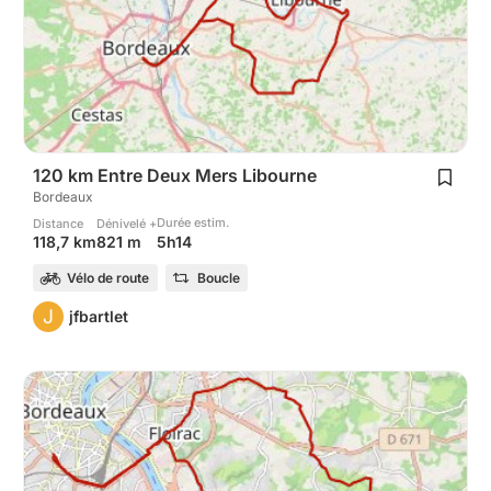
120 km Entre Deux Mers Libourne
Bordeaux
Durée estim.
Distance
Dénivelé +
5h14
118,7 km
821 m
Vélo de route
Boucle
J
jfbartlet