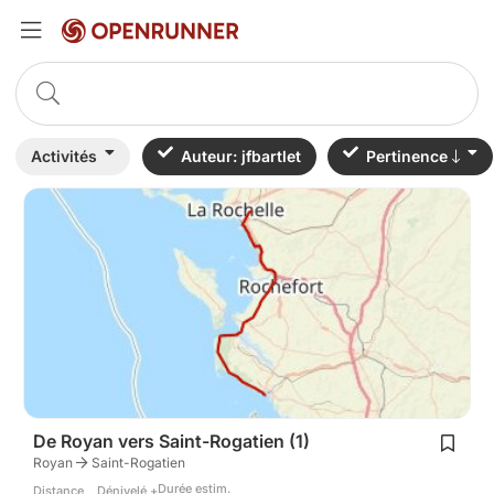
Activités
Auteur: jfbartlet
Pertinence
De Royan vers Saint-Rogatien (1)
Royan
Saint-Rogatien
Durée estim.
Distance
Dénivelé +