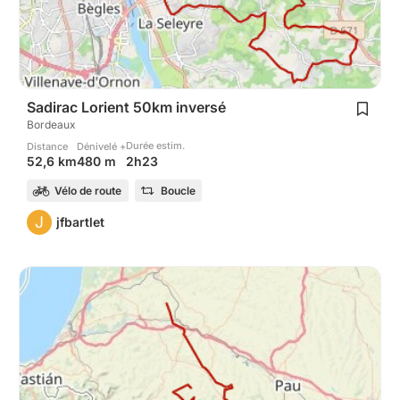
Sadirac Lorient 50km inversé
Bordeaux
Durée estim.
Distance
Dénivelé +
2h23
52,6 km
480 m
Vélo de route
Boucle
J
jfbartlet