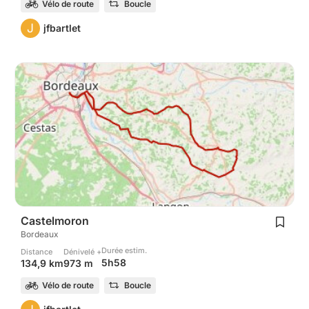
Vélo de route
Boucle
J
jfbartlet
Castelmoron
Bordeaux
Durée estim.
Distance
Dénivelé +
5h58
134,9 km
973 m
Vélo de route
Boucle