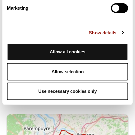
Marketing
Show details
Allow all cookies
Créon Cénac
Bordeaux
Allow selection
Durée estim.
Distance
Dénivelé +
2h15
53 km
238 m
Vélo de route
Boucle
Use necessary cookies only
J
jfbartlet