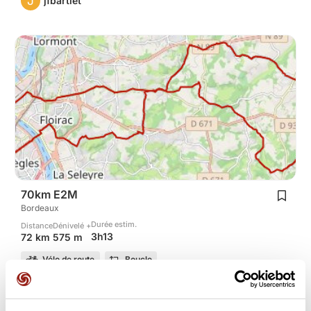
J
jfbartlet
70km E2M
Bordeaux
Durée estim.
Distance
Dénivelé +
3h13
72 km
575 m
Vélo de route
Boucle
J
jfbartlet