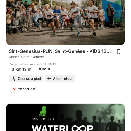
Sint-Genesius-RUN-Saint-Genèse - KIDS 1200m
Rhode-Saint-Genèse
Durée estim.
Distance
Dénivelé +
10min
1,3 km
13 m
Course à pied
Aller-retour
torchiani