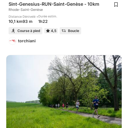
Sint-Genesius-RUN-Saint-Genèse - 10km
Rhode-Saint-Genèse
Durée estim.
Distance
Dénivelé +
1h22
10,1 km
93 m
Course à pied
4,5
Boucle
torchiani