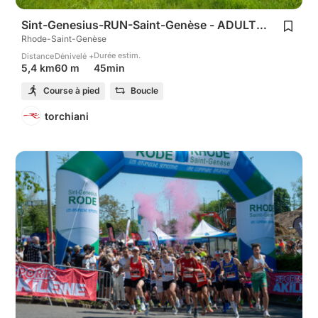
Sint-Genesius-RUN-Saint-Genèse - ADULTS 5Km
Rhode-Saint-Genèse
Durée estim.
Distance
Dénivelé +
45min
5,4 km
60 m
Course à pied
Boucle
torchiani