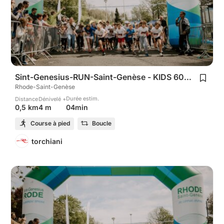
Sint-Genesius-RUN-Saint-Genèse - KIDS 600m
Rhode-Saint-Genèse
Durée estim.
Distance
Dénivelé +
04min
0,5 km
4 m
Course à pied
Boucle
torchiani