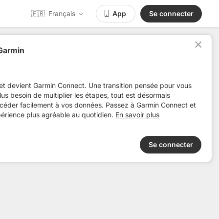
🇫🇷
Français
App
Se connecter
 Garmin
Distance
Dénivelé +
Pertinence
Aute
et devient Garmin Connect. Une transition pensée pour vous
 plus besoin de multiplier les étapes, tout est désormais
ccéder facilement à vos données. Passez à Garmin Connect et
périence plus agréable au quotidien.
En savoir plus
Se connecter