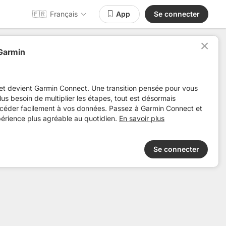
🇫🇷
Français
App
Se connecter
 Garmin
394
Distance
Dénivelé +
Pertinence
et devient Garmin Connect. Une transition pensée pour vous
 plus besoin de multiplier les étapes, tout est désormais
ccéder facilement à vos données. Passez à Garmin Connect et
périence plus agréable au quotidien.
En savoir plus
Se connecter