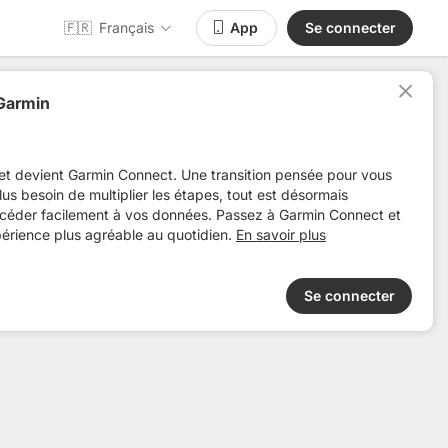
🇫🇷
Français
App
Se connecter
 Garmin
Distance
Dénivelé +
Pertinence
Aute
et devient Garmin Connect. Une transition pensée pour vous
 plus besoin de multiplier les étapes, tout est désormais
ccéder facilement à vos données. Passez à Garmin Connect et
périence plus agréable au quotidien.
En savoir plus
Se connecter