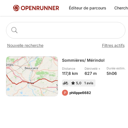
Éditeur de parcours
Cherch
Nouvelle recherche
Filtres actifs
Sommières/ Mérindol
Durée estim.
Distance
Dénivelé +
5h06
117,8 km
627 m
5,0
1 avis
P
philippe6682