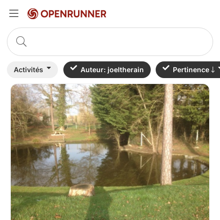
Activités
Auteur: joeltherain
Pertinence