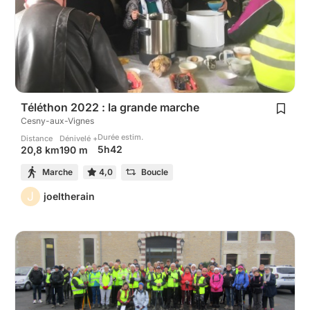
Téléthon 2022 : la grande marche
Cesny-aux-Vignes
Durée estim.
Distance
Dénivelé +
5h42
20,8 km
190 m
Marche
4,0
Boucle
J
joeltherain