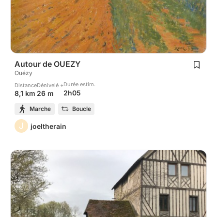
Autour de OUEZY
Ouézy
Durée estim.
Distance
Dénivelé +
2h05
8,1 km
26 m
Marche
Boucle
J
joeltherain