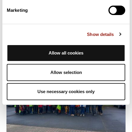
25 km grande marche définitive téléthon 2026
Marketing
Cesny-aux-Vignes
Durée estim.
Distance
Dénivelé +
6h36
24,4 km
189 m
Show details
Marche
Boucle
J
joeltherain
Allow all cookies
Allow selection
Use necessary cookies only