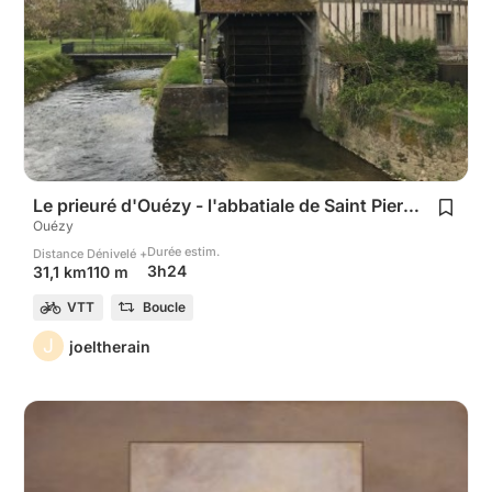
Le prieuré d'Ouézy - l'abbatiale de Saint Pierre e
Ouézy
Durée estim.
Distance
Dénivelé +
3h24
31,1 km
110 m
VTT
Boucle
J
joeltherain