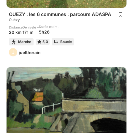
OUEZY : les 6 communes : parcours ADASPA
Ouézy
Durée estim.
Distance
Dénivelé +
5h26
20 km
171 m
Marche
5,0
Boucle
J
joeltherain