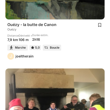
Ouézy - la butte de Canon
Ouézy
Durée estim.
Distance
Dénivelé +
2h16
7,9 km
106 m
Marche
5,0
Boucle
J
joeltherain