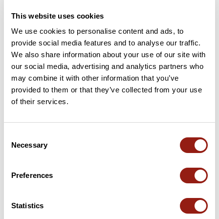
Durée estim.
Distance
Dénivelé +
This website uses cookies
5h28
19,9 km
187 m
We use cookies to personalise content and ads, to
Marche
Boucle
provide social media features and to analyse our traffic.
J
joeltherain
We also share information about your use of our site with
our social media, advertising and analytics partners who
may combine it with other information that you’ve
provided to them or that they’ve collected from your use
of their services.
Consent
Necessary
Selection
Preferences
Statistics