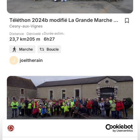
Téléthon 2024b modifié La Grande Marche 25 km
Cesny-aux-Vignes
Durée estim.
Distance
Dénivelé +
6h27
23,7 km
205 m
Marche
Boucle
J
joeltherain
Téléthon 2024 la Grande marche 10 ou 20 km.
Cesny-aux-Vignes