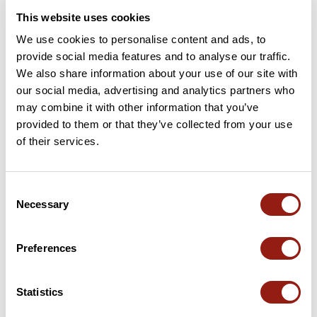
This website uses cookies
We use cookies to personalise content and ads, to
provide social media features and to analyse our traffic.
We also share information about your use of our site with
our social media, advertising and analytics partners who
may combine it with other information that you’ve
provided to them or that they’ve collected from your use
of their services.
© Vieux-Boucau Orist
Vieux-Boucau-les-Bains
Consent
Durée estim.
Distance
Dénivelé +
Necessary
Selection
3h48
85,1 km
684 m
Vélo de route
Boucle
Preferences
C
christian2262
Statistics