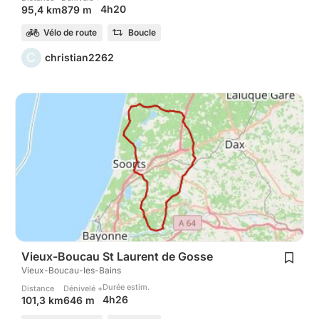
4h20
95,4 km
879 m
Vélo de route
Boucle
C
christian2262
Vieux-Boucau St Laurent de Gosse
Vieux-Boucau-les-Bains
Durée estim.
Distance
Dénivelé +
4h26
101,3 km
646 m