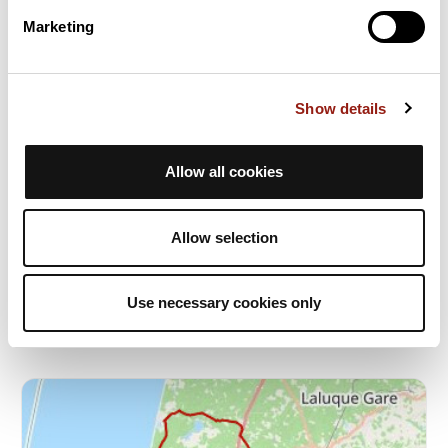
Marketing
Show details
Allow all cookies
© Vieux-Boucau Contis Castets
Vieux-Boucau-les-Bains
Allow selection
Durée estim.
Distance
Dénivelé +
4h19
96,7 km
748 m
Vélo de route
Boucle
Use necessary cookies only
C
christian2262