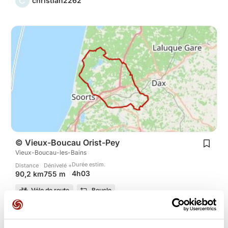
C
christian2262
© Vieux-Boucau Orist-Pey
Vieux-Boucau-les-Bains
Durée estim.
Distance
Dénivelé +
4h03
90,2 km
755 m
Vélo de route
Boucle
C
christian2262