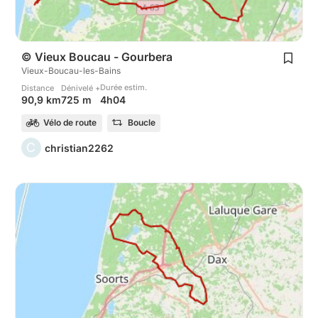
© Vieux Boucau - Gourbera
Vieux-Boucau-les-Bains
Durée estim.
Distance
Dénivelé +
4h04
90,9 km
725 m
Vélo de route
Boucle
C
christian2262