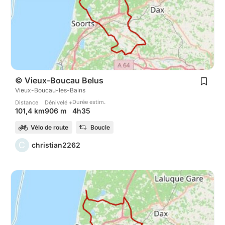
© Vieux-Boucau Belus
Vieux-Boucau-les-Bains
Durée estim.
Distance
Dénivelé +
4h35
101,4 km
906 m
Vélo de route
Boucle
C
christian2262