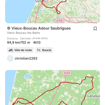
© Vieux-Boucau Adour Saubrigues
Vieux-Boucau-les-Bains
Durée estim.
Distance
Dénivelé +
4h13
94,9 km
702 m
Vélo de route
Boucle
C
christian2262