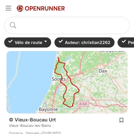
Vélo de route
Auteur: christian2262
Pe
© Vieux-Boucau Urt
Vieux-Boucau-les-Bains
Durée estim.
Distance
Dénivelé +