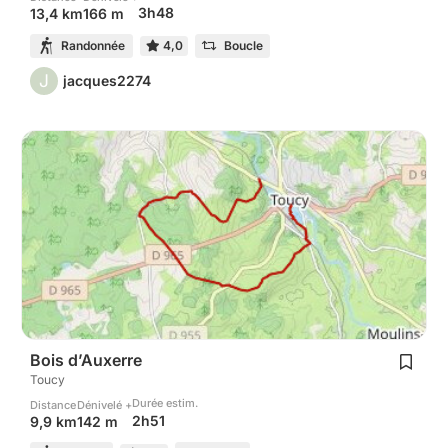
3h48
13,4 km
166 m
Randonnée
4,0
Boucle
J
jacques2274
Bois d’Auxerre
Toucy
Durée estim.
Distance
Dénivelé +
2h51
9,9 km
142 m