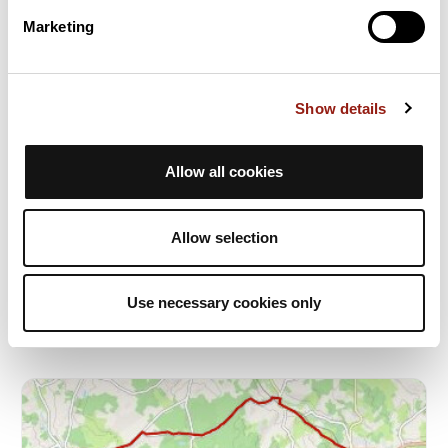
Marketing
Show details
Allow all cookies
Chemins creux de Puisaye N°19 PR
Toucy
Allow selection
Durée estim.
Distance
Dénivelé +
4h13
14 km
267 m
Randonnée
Boucle
Use necessary cookies only
N
nico21000