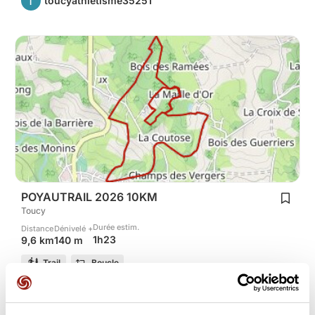
T
toucyathletisme35251
POYAUTRAIL 2026 10KM
Toucy
Durée estim.
Distance
Dénivelé +
1h23
9,6 km
140 m
Trail
Boucle
T
toucyathletisme35251