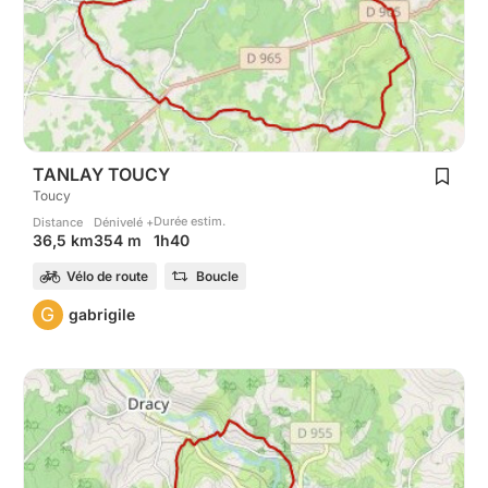
TANLAY TOUCY
Toucy
Durée estim.
Distance
Dénivelé +
1h40
36,5 km
354 m
Vélo de route
Boucle
G
gabrigile