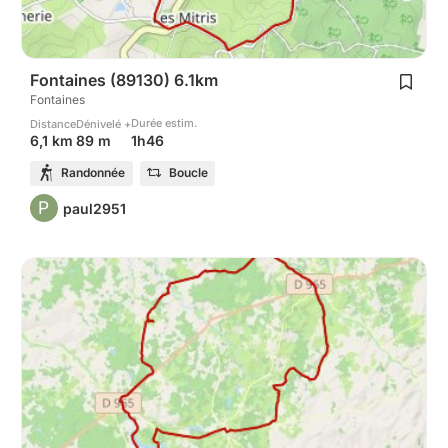
Fontaines (89130) 6.1km
Fontaines
Durée estim.
Distance
Dénivelé +
1h46
6,1 km
89 m
Randonnée
Boucle
P
paul2951