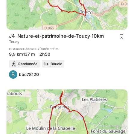
J4_Nature-et-patrimoine-de-Toucy_10km
Toucy
Durée estim.
Distance
Dénivelé +
2h50
9,9 km
137 m
Randonnée
Boucle
B
bbc78120