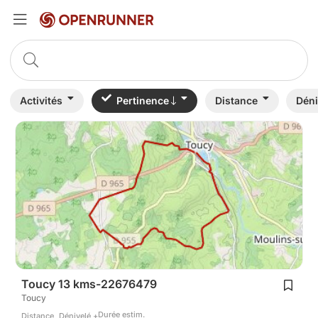
Activités
Pertinence
Distance
Déni
Toucy 13 kms-22676479
Toucy
Durée estim.
Distance
Dénivelé +