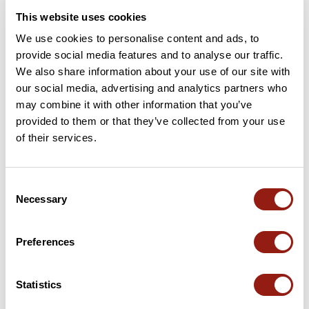
This website uses cookies
We use cookies to personalise content and ads, to
provide social media features and to analyse our traffic.
We also share information about your use of our site with
our social media, advertising and analytics partners who
may combine it with other information that you’ve
provided to them or that they’ve collected from your use
of their services.
Le château d'Arthé N°28 PR
Toucy
Consent
Durée estim.
Distance
Dénivelé +
Necessary
Selection
4h01
13,6 km
233 m
Randonnée
Boucle
Preferences
N
nico21000
Statistics