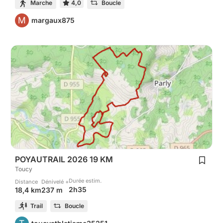
Marche
4,0
Boucle
M
margaux875
POYAUTRAIL 2026 19 KM
Toucy
Durée estim.
Distance
Dénivelé +
2h35
18,4 km
237 m
Trail
Boucle