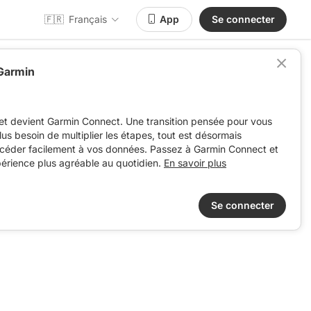
🇫🇷
Français
App
Se connecter
 Garmin
et devient Garmin Connect. Une transition pensée pour vous
 plus besoin de multiplier les étapes, tout est désormais
ccéder facilement à vos données. Passez à Garmin Connect et
périence plus agréable au quotidien.
En savoir plus
Se connecter