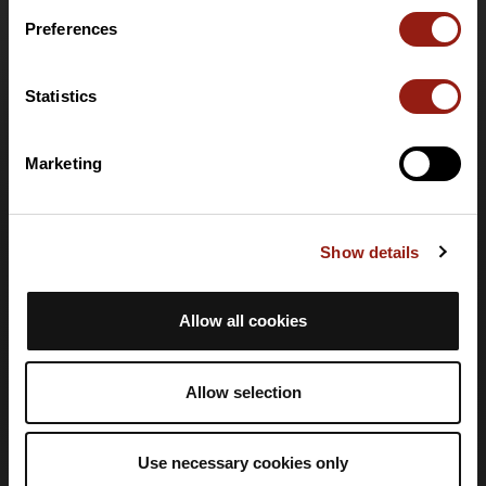
Oferta PRO Destinations
Preferences
Tarjeta regalo
Ayuda
Statistics
Centro de ayuda
Marketing
Idioma
🇪🇸
Español
Show details
Inicio de sesión
Allow all cookies
Crear una cuenta
Iniciar sesión
Allow selection
Información legal
Política de confidencialidad
Use necessary cookies only
Condiciones generales de venta