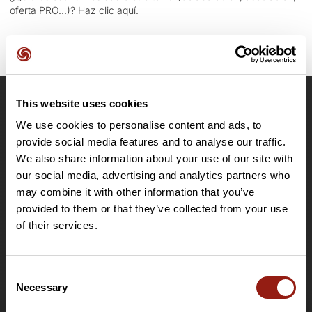
oferta PRO...)?
Haz clic aquí.
This website uses cookies
OpenRunner
We use cookies to personalise content and ads, to
Equipo
provide social media features and to analyse our traffic.
Empleo
We also share information about your use of our site with
A proposito
our social media, advertising and analytics partners who
Contacto
may combine it with other information that you’ve
provided to them or that they’ve collected from your use
Le Mag'
of their services.
Ofertas
Mapas base topográficos
Consent
Funciones
Necessary
Selection
Ofertas para particulares
Oferta de clubes y organizadores