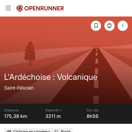
L'Ardéchoise : Volcanique
Saint-Félicien
Distancia
Desnivel +
Dur. est.
175,38 km
3211 m
8h56
Ciclismo en carretera
Bucle