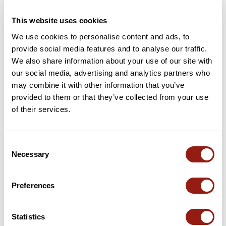
This website uses cookies
13 km
Col du Buisson
917 m
We use cookies to personalise content and ads, to
17 km
Le Tracol
971 m
provide social media features and to analyse our traffic.
We also share information about your use of our site with
38 km
Col des Nonières
670 m
our social media, advertising and analytics partners who
may combine it with other information that you’ve
provided to them or that they’ve collected from your use
70 km
Col de Mézilhac
1119 m
of their services.
78 km
Col du Pranlet
1363 m
Consent
91 km
Col de Besses
998 m
Necessary
Selection
154 km
Col du Faux
1021 m
Preferences
162 km
Col du Buisson
917 m
Statistics
Puertos extraídos del catálogo del Club des Cent Cols