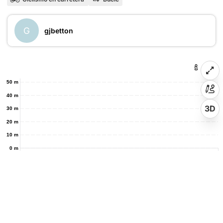
G
gjbetton
50 m
40 m
3D
30 m
20 m
10 m
0 m