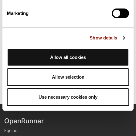
Marketing
Resumen
Descubre este recorrido de bicicleta de 175,4 km cerca de
Saint-Félicien. Presenta un desnivel acumulado de más de
3210m. Calcula unas 8 horas y 56 minutos para completar esta
Show details
ruta.
Allow all cookies
Fecha de creación del recorrido: 18 de junio de 2011 19:15:02.
Última actualización de la ficha de ruta: 18 de junio de 2011 19:15:02.
Identificador del recorrido: 1043732
Allow selection
Use necessary cookies only
OpenRunner
Equipo