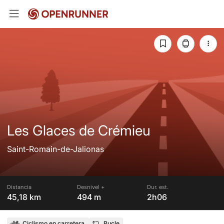
Les Glaces de Crémieu
Saint-Romain-de-Jalionas
Distancia
Desnivel +
Dur. est.
45,18 km
494 m
2h06
Ciclismo en carretera
Bucle