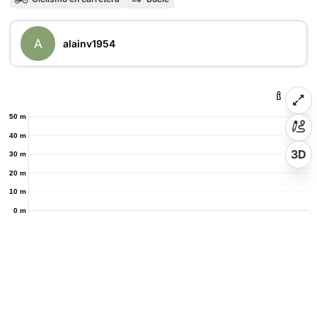
A
alainv1954
50 m
40 m
3D
30 m
20 m
10 m
0 m