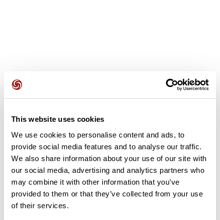
Opiniones de los usuarios
Este recorrido aún no contiene opiniones. ¿Ya lo has
This website uses cookies
completado? ¡Deja la primera opinión!
We use cookies to personalise content and ads, to
provide social media features and to analyse our traffic.
We also share information about your use of our site with
Añadir una opinión
our social media, advertising and analytics partners who
may combine it with other information that you’ve
provided to them or that they’ve collected from your use
of their services.
Resumen