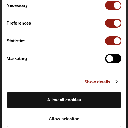
Necessary
Selection
Mapas base topográficos
Funciones
Preferences
Ofertas para particulares
Oferta de clubes y organizadores
Oferta PRO Destinations
Statistics
Tarjeta regalo
Ayuda
Marketing
Centro de ayuda
Idioma
Show details
🇪🇸
Español
Allow all cookies
Inicio de sesión
Crear una cuenta
Allow selection
Iniciar sesión