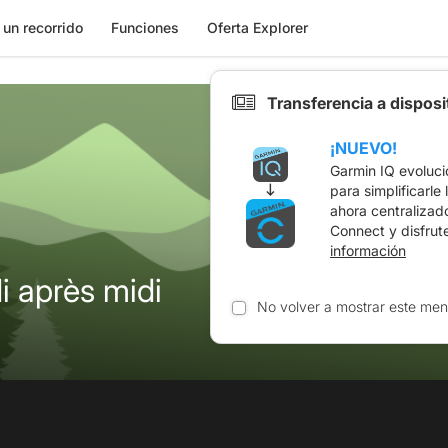
 un recorrido
Funciones
Oferta Explorer
Transferencia a dispos
¡NUEVO!
Garmin IQ evoluci
para simplificarle
ahora centralizad
Connect y disfrut
información
 après midi
No volver a mostrar este men