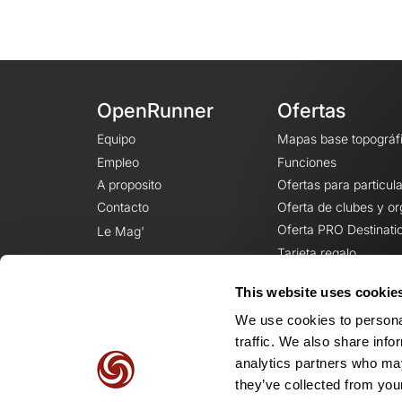
OpenRunner
Ofertas
Equipo
Mapas base topográf
Empleo
Funciones
A proposito
Ofertas para particul
Contacto
Oferta de clubes y o
Oferta PRO Destinati
Le Mag'
Tarjeta regalo
This website uses cookie
We use cookies to personal
traffic. We also share info
analytics partners who may
they’ve collected from your