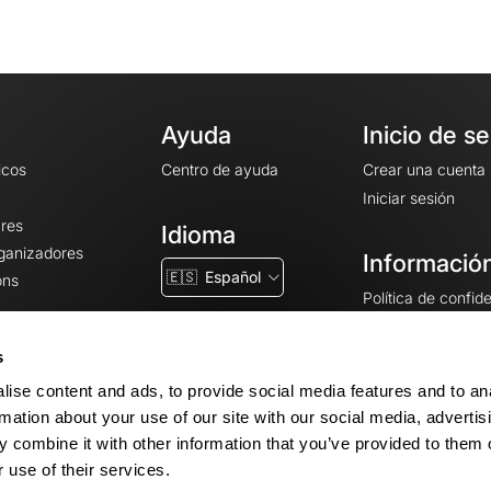
Ayuda
Inicio de s
icos
Centro de ayuda
Crear una cuenta
Iniciar sesión
ares
Idioma
rganizadores
Información
🇪🇸
Español
ons
Política de confid
Condiciones gener
CGU
s
Avisos legales
ise content and ads, to provide social media features and to an
Configuración de 
rmation about your use of our site with our social media, advertis
 combine it with other information that you’ve provided to them o
 use of their services.