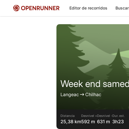
Editor de recorridos
Buscar
Week end samedi
Langeac
Chilhac
Distancia
Desnivel +
Desnivel -
Dur. est.
25,38 km
592 m
631 m
3h23