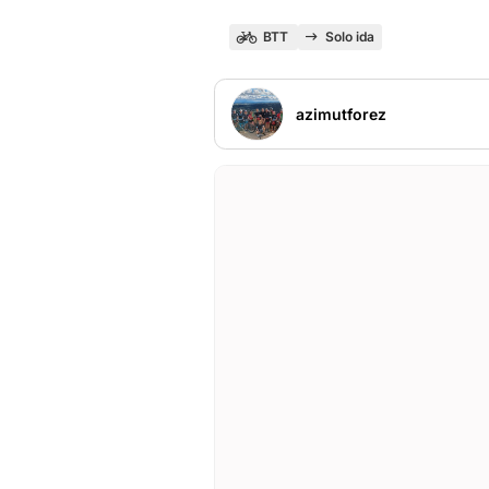
BTT
Solo ida
azimutforez