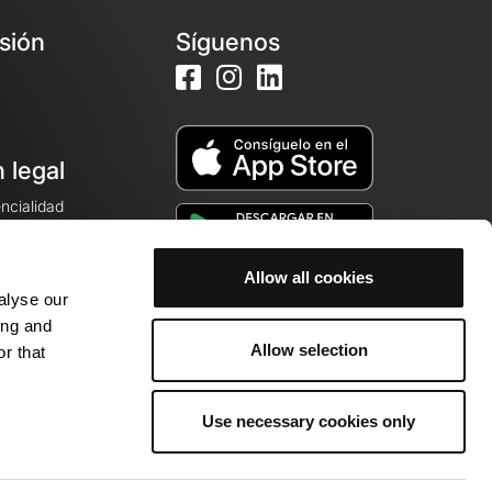
esión
Síguenos
 legal
encialidad
ales de venta
Allow all cookies
alyse our
cookies
ing and
Allow selection
r that
Use necessary cookies only