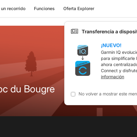
 un recorrido
Funciones
Oferta Explorer
Transferencia a dispos
¡NUEVO!
Garmin IQ evoluci
para simplificarle
ahora centralizad
Connect y disfrut
información
r le Roc du Bougre
No volver a mostrar este men