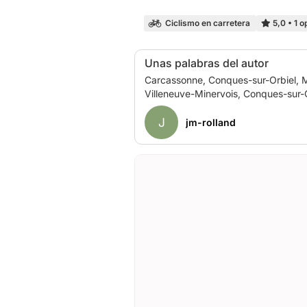
Ciclismo en carretera
5,0
•
1 o
Unas palabras del autor
Carcassonne, Conques-sur-Orbiel, 
J
jm-rolland