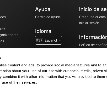
Ayuda
Inicio de s
icos
Centro de ayuda
Crear una cuenta
Iniciar sesión
ares
Idioma
rganizadores
Información
🇪🇸
Español
ons
Política de confid
Condiciones gener
CGU
s
Avisos legales
ise content and ads, to provide social media features and to an
Configuración de 
rmation about your use of our site with our social media, advertis
 combine it with other information that you’ve provided to them o
 use of their services.
© 2026 OpenRunner - Versión 7.31.3