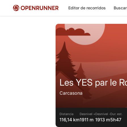
Editor de recorridos
Buscar
Les YES pa
Carcasona
Distancia
Desnivel +
Desnivel -
Dur. est.
116,14 km
1911 m
1913 m
5h47