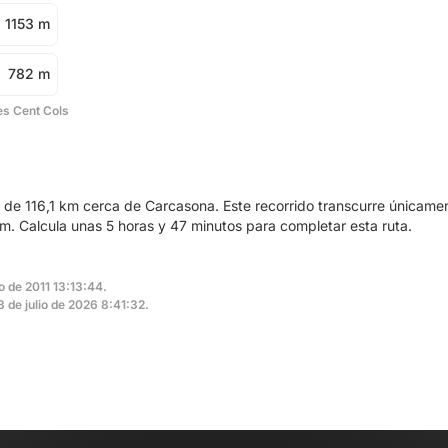
1153 m
782 m
es Cent Cols
a de 116,1 km cerca de Carcasona. Este recorrido transcurre únicame
. Calcula unas 5 horas y 47 minutos para completar esta ruta.
io de 2011 13:13:44.
3 de julio de 2026 8:41:32.