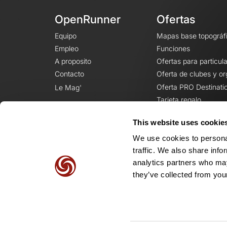
OpenRunner
Ofertas
Equipo
Mapas base topográf
Empleo
Funciones
A proposito
Ofertas para particul
Contacto
Oferta de clubes y o
Oferta PRO Destinati
Le Mag'
Tarjeta regalo
This website uses cookie
We use cookies to personal
traffic. We also share info
analytics partners who may
they’ve collected from your