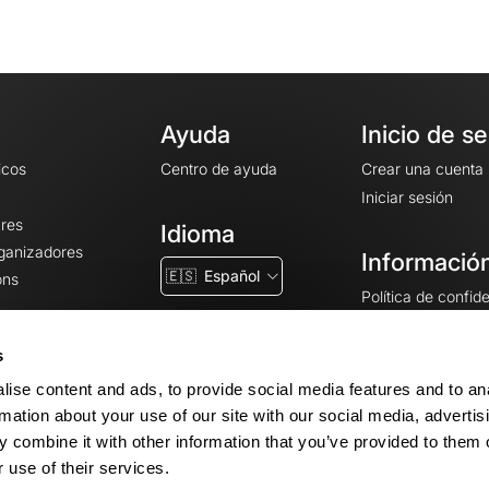
Ayuda
Inicio de s
icos
Centro de ayuda
Crear una cuenta
Iniciar sesión
ares
Idioma
rganizadores
Información
🇪🇸
Español
ons
Política de confid
Condiciones gener
CGU
s
Avisos legales
ise content and ads, to provide social media features and to an
Configuración de 
rmation about your use of our site with our social media, advertis
 combine it with other information that you’ve provided to them o
 use of their services.