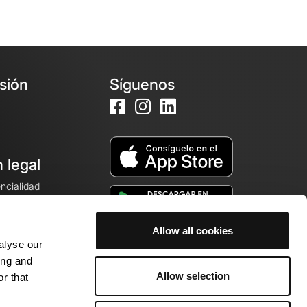
esión
Síguenos
 legal
encialidad
ales de venta
Allow all cookies
alyse our
cookies
ing and
Allow selection
r that