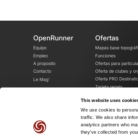
OpenRunner
Ofertas
Equipo
Mapas base topográf
Empleo
Funciones
A proposito
Ofertas para particul
Contacto
Oferta de clubes y o
Oferta PRO Destinati
Le Mag'
Tarjeta regalo
This website uses cookie
We use cookies to personal
traffic. We also share info
analytics partners who may
they’ve collected from your