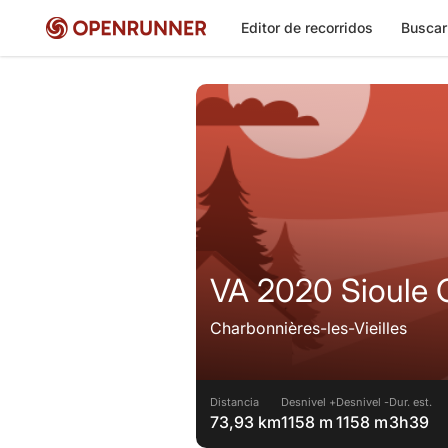
Editor de recorridos
Buscar
VA 2020 Sioule 
Charbonnières-les-Vieilles
Distancia
Desnivel +
Desnivel -
Dur. est.
73,93 km
1158 m
1158 m
3h39