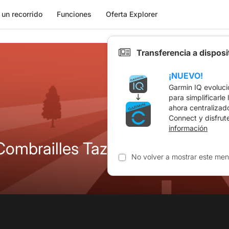
 un recorrido
Funciones
Oferta Explorer
Transferencia a dispos
¡NUEVO!
Garmin IQ evoluci
para simplificarle
ahora centralizad
Connect y disfrut
información
Combrailles Tazenat 74-1150
No volver a mostrar este men