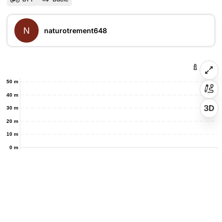
N
naturotrement648
50 m
40 m
3D
30 m
20 m
10 m
0 m