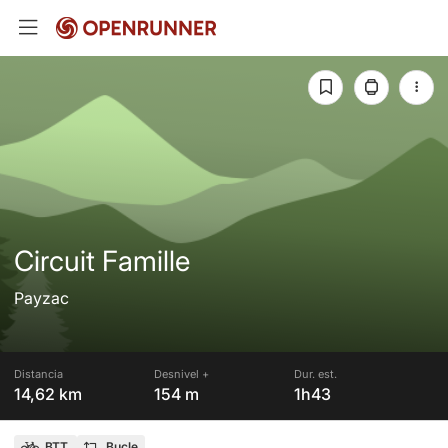
Circuit Famille
Payzac
Distancia
Desnivel +
Dur. est.
14,62 km
154 m
1h43
BTT
Bucle