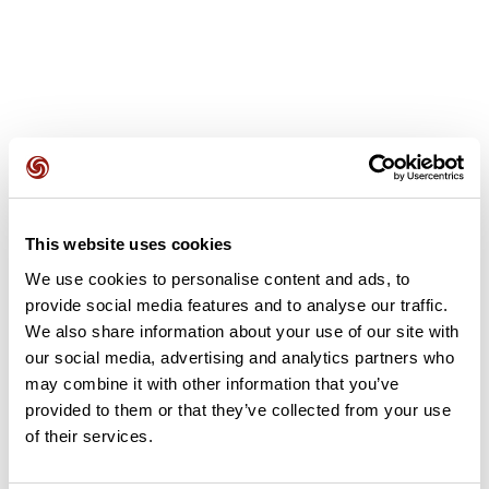
Opiniones de los usuarios
This website uses cookies
Este recorrido aún no contiene opiniones. ¿Ya lo has
We use cookies to personalise content and ads, to
completado? ¡Deja la primera opinión!
provide social media features and to analyse our traffic.
We also share information about your use of our site with
our social media, advertising and analytics partners who
Añadir una opinión
may combine it with other information that you’ve
provided to them or that they’ve collected from your use
of their services.
Resumen