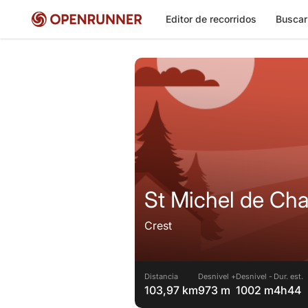
Editor de recorridos
Buscar
St Michel de Cha
Crest
Distancia
Desnivel +
Desnivel -
Dur. est.
103,97 km
973 m
1002 m
4h44