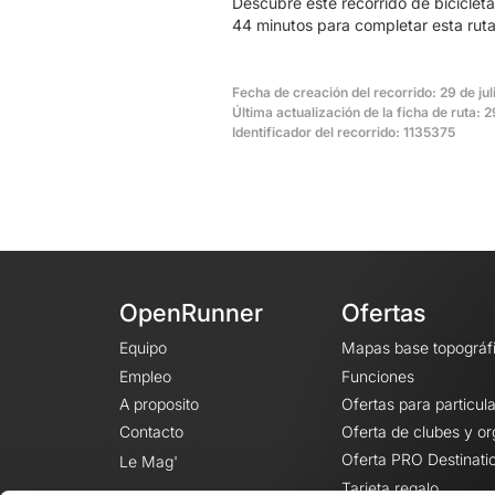
Descubre este recorrido de bicicle
44 minutos para completar esta ruta
Fecha de creación del recorrido: 29 de jul
Última actualización de la ficha de ruta: 2
Identificador del recorrido: 1135375
OpenRunner
Ofertas
Equipo
Mapas base topográf
Empleo
Funciones
A proposito
Ofertas para particul
Contacto
Oferta de clubes y o
Oferta PRO Destinati
Le Mag'
Tarjeta regalo