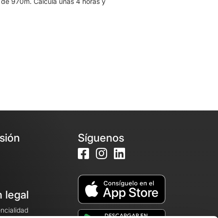
 de 970m. Calcula unas 4 horas y
esión
Síguenos
 legal
encialidad