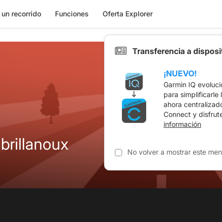
 un recorrido
Funciones
Oferta Explorer
Transferencia a dispos
¡NUEVO!
Garmin IQ evoluci
para simplificarle
ahora centralizad
Connect y disfrut
información
brillanoux
No volver a mostrar este men