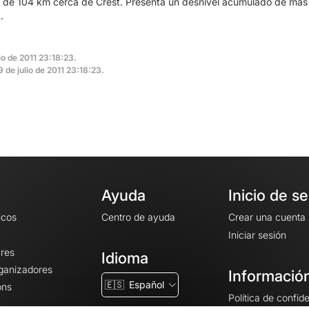
ta de 104 km cerca de Crest. Presenta un desnivel acumulado de más
.
io de 2011 23:18:23.
9 de julio de 2011 23:18:23.
Ayuda
Inicio de s
icos
Centro de ayuda
Crear una cuenta
Iniciar sesión
ares
Idioma
rganizadores
Información
🇪🇸
Español
ons
Política de confid