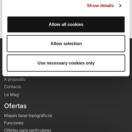
17:31:54.
Show details
Identificador del recorrido: 11562712
Allow all cookies
Allow selection
OpenRunner
Use necessary cookies only
Equipo
Empleo
A proposito
Contacto
Le Mag'
Ofertas
Mapas base topográficos
Funciones
Ofertas para particulares