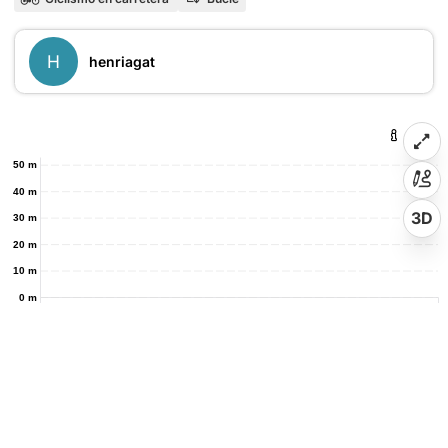
H
henriagat
50 m
40 m
3D
30 m
20 m
10 m
0 m