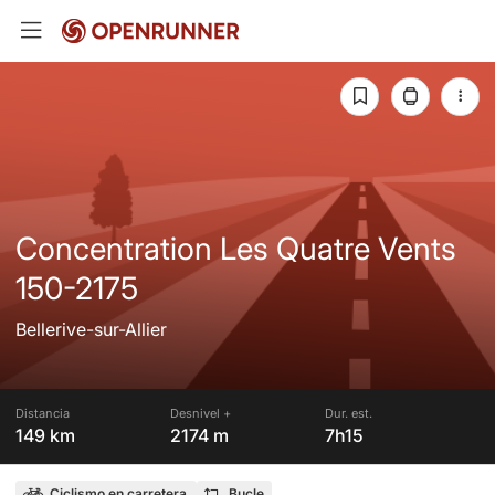
Concentration Les Quatre Vents
150-2175
Bellerive-sur-Allier
Distancia
Desnivel +
Dur. est.
149 km
2174 m
7h15
Ciclismo en carretera
Bucle