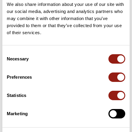
We also share information about your use of our site with
our social media, advertising and analytics partners who
36 km
Col de la Plantade
871 m
may combine it with other information that you’ve
provided to them or that they’ve collected from your use
57 km
Col du Frissonet
701 m
of their services.
62 km
Col du Pertuis
948 m
Consent
Puertos extraídos del catálogo del Club des Cent Cols
Necessary
Selection
Resumen
Preferences
Descubre este recorrido de bicicleta de 149 km cerca de
Bellerive-sur-Allier. Este recorrido transcurre durante 145,5 km
por carreteras. Presenta un desnivel acumulado de más de
Statistics
2170m. Calcula unas 7 horas y 15 minutos para completar esta
ruta.
Marketing
Fecha de creación del recorrido: 27 de junio de 2020 10:06:33.
Última actualización de la ficha de ruta: 28 de septiembre de 2022