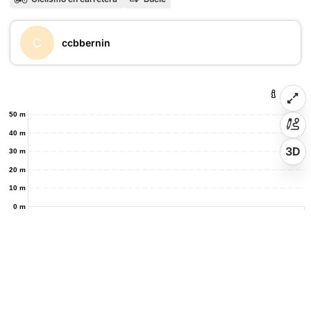
C
ccbbernin
50 m
40 m
3D
30 m
20 m
10 m
0 m