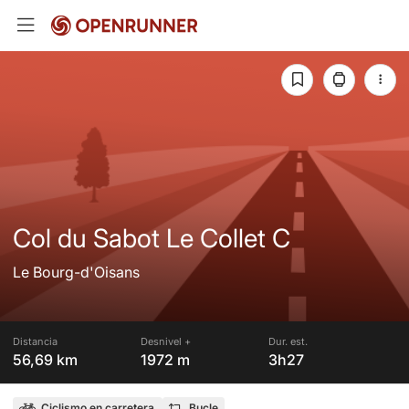
Col du Sabot Le Collet C
Le Bourg-d'Oisans
Distancia
Desnivel +
Dur. est.
56,69 km
1972 m
3h27
Ciclismo en carretera
Bucle