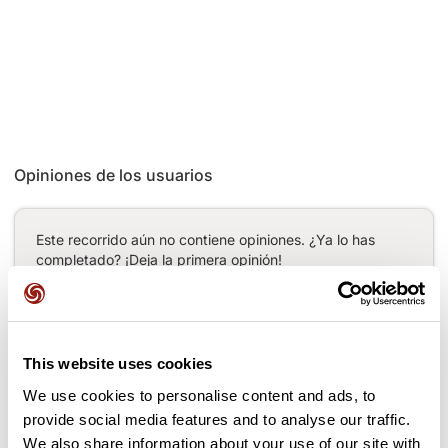
Opiniones de los usuarios
Este recorrido aún no contiene opiniones. ¿Ya lo has
completado? ¡Deja la primera opinión!
Añadir una opinión
This website uses cookies
We use cookies to personalise content and ads, to
provide social media features and to analyse our traffic.
Puertos a lo largo de la ruta
We also share information about your use of our site with