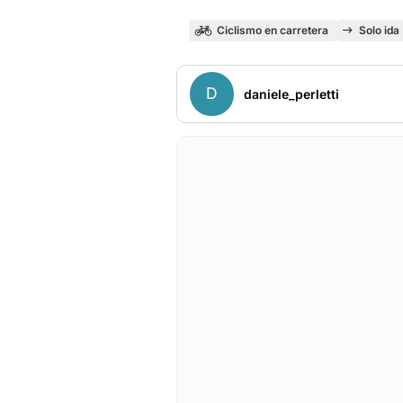
Ciclismo en carretera
Solo ida
D
daniele_perletti