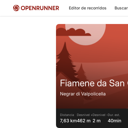
Editor de recorridos
Buscar
Fiamene da San 
Negrar di Valpolicella
Distancia
Desnivel +
Desnivel -
Dur. est.
7,63 km
462 m
2 m
40min