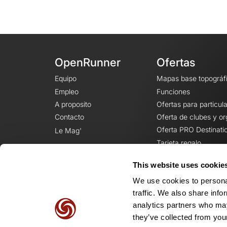
OpenRunner
Ofertas
Equipo
Mapas base topográf
Empleo
Funciones
A proposito
Ofertas para particul
Contacto
Oferta de clubes y o
Oferta PRO Destinati
Le Mag'
Tarjeta regalo
This website uses cookie
We use cookies to personal
traffic. We also share info
analytics partners who may
they’ve collected from your