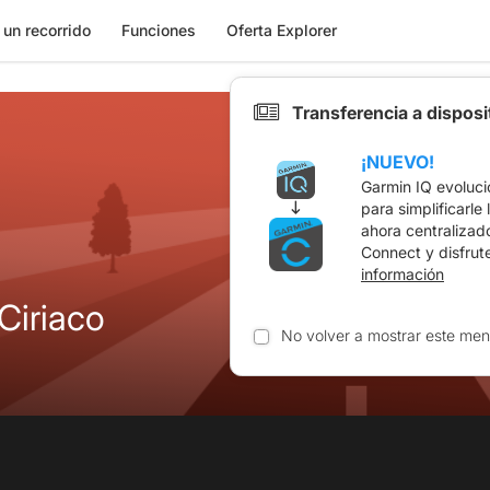
 un recorrido
Funciones
Oferta Explorer
Transferencia a dispos
¡NUEVO!
Garmin IQ evoluci
para simplificarle
ahora centralizad
Connect y disfrut
información
Ciriaco
No volver a mostrar este men