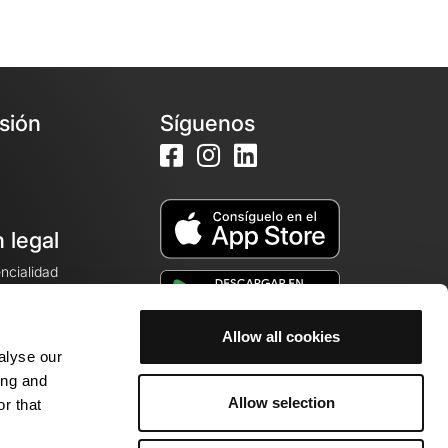
esión
Síguenos
 legal
encialidad
ales de venta
Allow all cookies
alyse our
cookies
ing and
Allow selection
r that