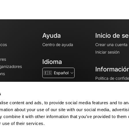
Ayuda
Inicio de s
icos
Centro de ayuda
Crear una cuenta
Iniciar sesión
ares
Idioma
rganizadores
Información
🇪🇸
Español
ons
Política de confid
Condiciones gener
CGU
s
Avisos legales
ise content and ads, to provide social media features and to an
Configuración de 
rmation about your use of our site with our social media, advertis
 combine it with other information that you’ve provided to them o
 use of their services.