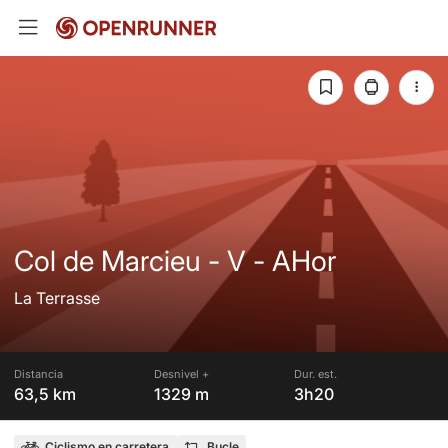
Col de Marcieu - V - AHor
La Terrasse
Distancia
Desnivel +
Dur. est.
63,5 km
1329 m
3h20
Ciclismo en carretera
Bucle