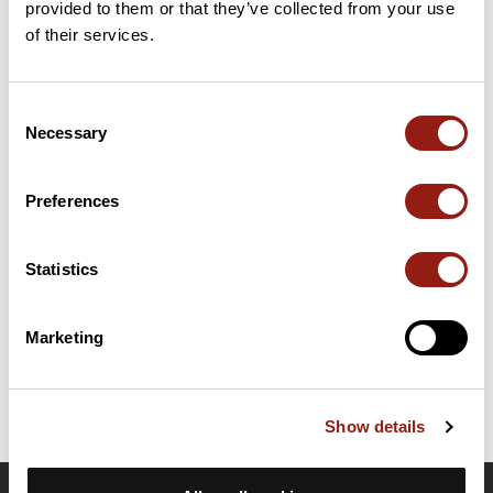
provided to them or that they’ve collected from your use
of their services.
49 km
Col de Marcieu
1065 m
Puertos extraídos del catálogo del Club des Cent Cols
Consent
Necessary
Selection
Resumen
Descubre este recorrido de bicicleta de 63,5 km cerca de La
Preferences
Terrasse. Presenta un desnivel acumulado de más de 1320m.
Calcula unas 3 horas y 20 minutos para completar esta ruta.
Statistics
Fecha de creación del recorrido: 20 de agosto de 2020 14:21:14.
Última actualización de la ficha de ruta: 20 de agosto de 2020 14:32:22.
Marketing
Identificador del recorrido: 11903268
Show details