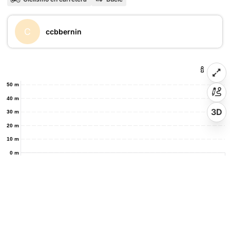
C
ccbbernin
50 m
40 m
3D
30 m
20 m
10 m
0 m