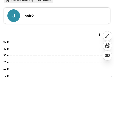
J
jihair2
50 m
40 m
3D
30 m
20 m
10 m
0 m