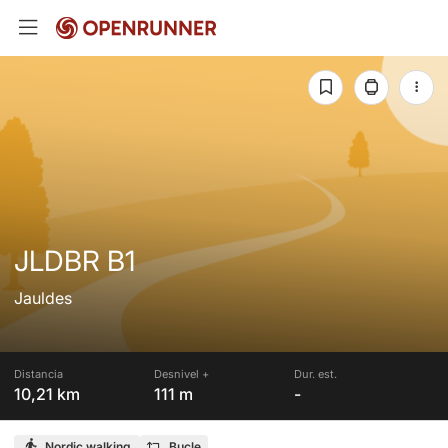
JLDBR B1
Jauldes
Distancia
Desnivel +
Dur. est.
10,21 km
111 m
-
Nordic walking
Bucle