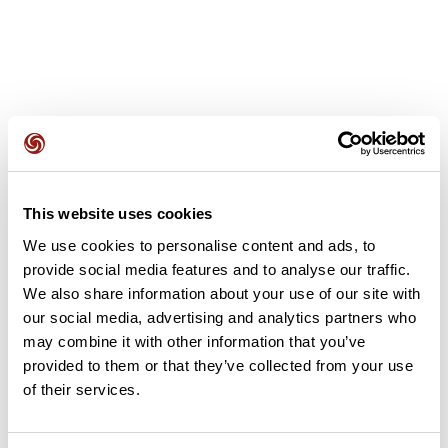
Opiniones de los usuarios
This website uses cookies
Este recorrido aún no contiene opiniones. ¿Ya lo has
We use cookies to personalise content and ads, to
completado? ¡Deja la primera opinión!
provide social media features and to analyse our traffic.
We also share information about your use of our site with
our social media, advertising and analytics partners who
may combine it with other information that you’ve
Añadir una opinión
provided to them or that they’ve collected from your use
of their services.
Resumen