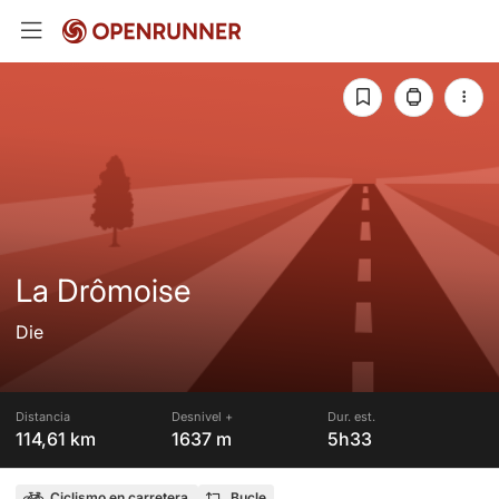
La Drômoise
Die
Distancia
Desnivel +
Dur. est.
114,61 km
1637 m
5h33
Ciclismo en carretera
Bucle