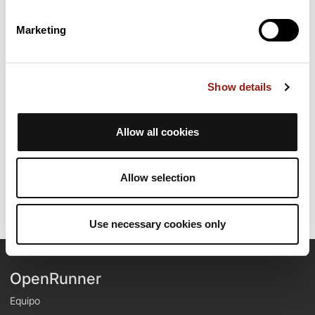
Marketing
Resumen
Descubre este recorrido de bicicleta de 114,6 km cerca de Die.
Presenta un desnivel acumulado de más de 1630m. Calcula
unas 5 horas y 33 minutos para completar esta ruta.
Show details
Fecha de creación del recorrido: 25 de septiembre de 2011 16:25:40.
Allow all cookies
Última actualización de la ficha de ruta: 25 de septiembre de 2011
16:25:40.
Identificador del recorrido: 1249007
Allow selection
Use necessary cookies only
OpenRunner
Equipo