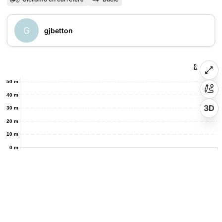
G
gjbetton
50 m
40 m
3D
30 m
20 m
10 m
0 m