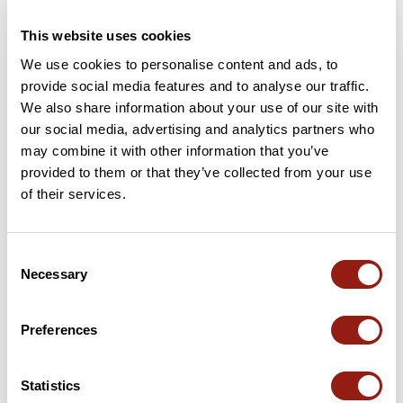
This website uses cookies
32 km
Col de Tavard
557 m
We use cookies to personalise content and ads, to
43 km
Col des Guillens
802 m
provide social media features and to analyse our traffic.
We also share information about your use of our site with
our social media, advertising and analytics partners who
45 km
Col du Portail
805 m
may combine it with other information that you’ve
provided to them or that they’ve collected from your use
50 km
Col de Vache
887 m
of their services.
54 km
Col des Roustans
1030 m
Consent
81 km
Col de Prémol
964 m
Necessary
Selection
100 km
Le Collet
627 m
Preferences
105 km
Le Collet
535 m
Statistics
Puertos extraídos del catálogo del Club des Cent Cols