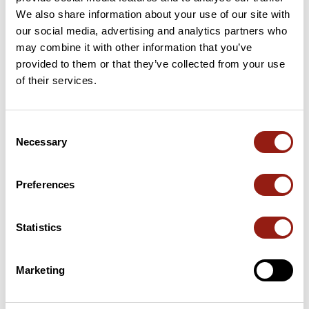
We also share information about your use of our site with
23 km
Col des Trois Termes
574 m
our social media, advertising and analytics partners who
may combine it with other information that you’ve
provided to them or that they’ve collected from your use
97 km
Col de Fontaube
635 m
of their services.
110 km
Col Saint-Michel
347 m
Consent
157 km
Col des Tempêtes
1829 m
Necessary
Selection
Puertos extraídos del catálogo del Club des Cent Cols
Preferences
Resumen
Descubre este recorrido de bicicleta de 190,2 km cerca de
Statistics
Carpentras. Presenta un desnivel acumulado de más de
3580m. Calcula unas 9 horas y 45 minutos para completar esta
ruta.
Marketing
Fecha de creación del recorrido: 4 de mayo de 2021 9:37:22.