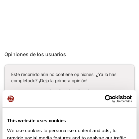
Opiniones de los usuarios
Este recorrido aún no contiene opiniones. ¿Ya lo has
completado? ¡Deja la primera opinión!
Añadir una opinión
This website uses cookies
We use cookies to personalise content and ads, to
Puertos a lo largo de la ruta
provide social media features and to analyse our traffic.