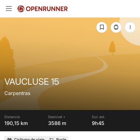
VAUCLUSE 15
Carpentras
Distancia
Desnivel +
Dur. est.
190,15 km
3586 m
9h45
Ciclismo de viaje
Bucle