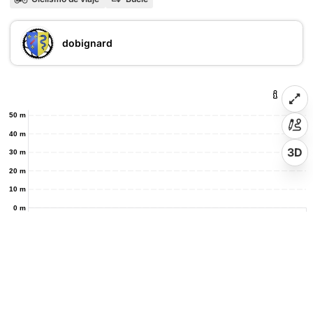
dobignard
50 m
40 m
3D
30 m
20 m
10 m
0 m