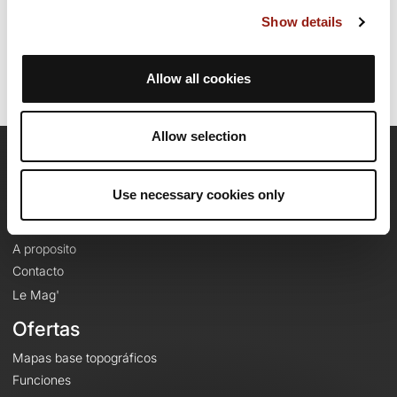
Última actualización de la ficha de ruta: 4 de mayo de 2021 9:37:22.
Show details
Identificador del recorrido: 12991533
Allow all cookies
Allow selection
OpenRunner
Use necessary cookies only
Equipo
Empleo
A proposito
Contacto
Le Mag'
Ofertas
Mapas base topográficos
Funciones