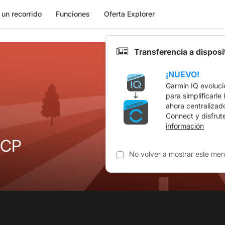
 un recorrido
Funciones
Oferta Explorer
Transferencia a dispos
¡NUEVO!
Garmin IQ evoluci
para simplificarle
ahora centralizad
Connect y disfrut
información
-CP
No volver a mostrar este men