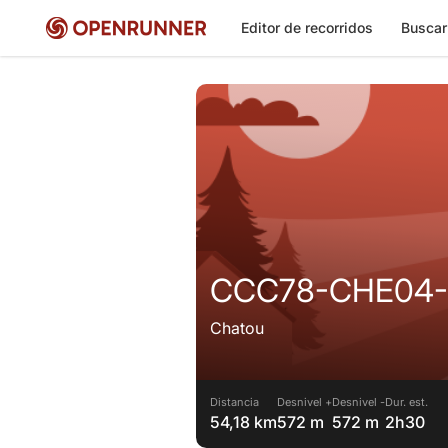
Editor de recorridos
Buscar
CCC78-CHE04
Chatou
Distancia
Desnivel +
Desnivel -
Dur. est.
54,18 km
572 m
572 m
2h30