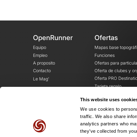
OpenRunner
Ofertas
Equipo
Mapas base topográf
Empleo
Funciones
A proposito
Ofertas para particul
Contacto
Oferta de clubes y o
Oferta PRO Destinati
Le Mag'
Tarjeta regalo
This website uses cookie
We use cookies to personal
traffic. We also share info
analytics partners who may
they’ve collected from your