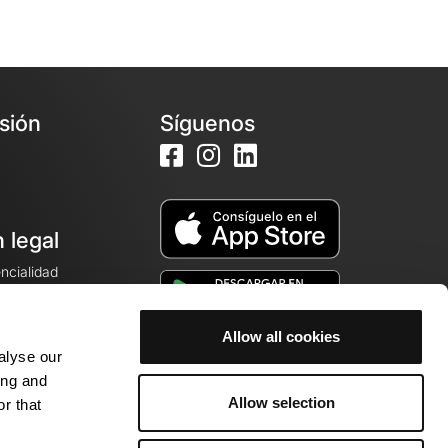
esión
Síguenos
 legal
encialidad
ales de venta
Allow all cookies
alyse our
cookies
ing and
Allow selection
r that