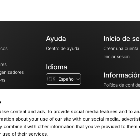
Ayuda
Inicio de s
icos
Centro de ayuda
Crear una cuenta
Iniciar sesión
ares
Idioma
rganizadores
Información
🇪🇸
Español
ons
Política de confid
Condiciones gener
CGU
s
Avisos legales
ise content and ads, to provide social media features and to an
Configuración de 
rmation about your use of our site with our social media, advertis
 combine it with other information that you’ve provided to them o
 use of their services.