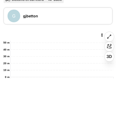
G
gjbetton
50 m
40 m
3D
30 m
20 m
10 m
0 m