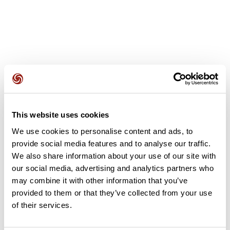
Opiniones de los usuarios
This website uses cookies
Este recorrido aún no contiene opiniones. ¿Ya lo has
We use cookies to personalise content and ads, to
completado? ¡Deja la primera opinión!
provide social media features and to analyse our traffic.
We also share information about your use of our site with
our social media, advertising and analytics partners who
Añadir una opinión
may combine it with other information that you’ve
provided to them or that they’ve collected from your use
of their services.
Resumen