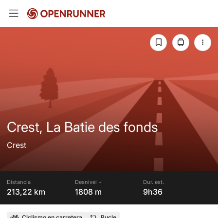
Crest, La Batie des fonds
Crest
Distancia
Desnivel +
Dur. est.
213,22 km
1808 m
9h36
Ciclismo en carretera
Bucle