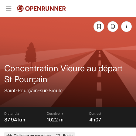
Concentration Vieure au départ
St Pourçain
Saint-Pourçain-sur-Sioule
Distancia
Desnivel +
Dur. est.
87,94 km
1022 m
4h07
Ciclismo en carretera
Bucle