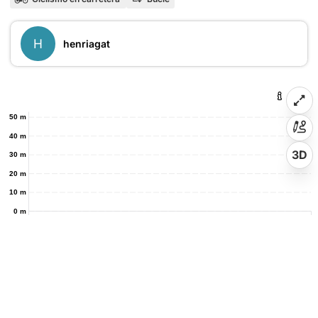
H
henriagat
50 m
40 m
3D
30 m
20 m
10 m
0 m