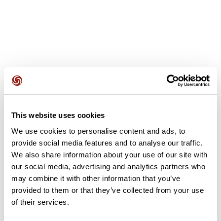
Opiniones de los usuarios
This website uses cookies
Este recorrido aún no contiene opiniones. ¿Ya lo has
completado? ¡Deja la primera opinión!
We use cookies to personalise content and ads, to
provide social media features and to analyse our traffic.
We also share information about your use of our site with
our social media, advertising and analytics partners who
Añadir una opinión
may combine it with other information that you’ve
provided to them or that they’ve collected from your use
of their services.
Resumen