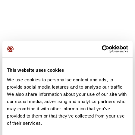
Opiniones de los usuarios
This website uses cookies
Este recorrido aún no contiene opiniones. ¿Ya lo has
completado? ¡Deja la primera opinión!
We use cookies to personalise content and ads, to
provide social media features and to analyse our traffic.
We also share information about your use of our site with
our social media, advertising and analytics partners who
Añadir una opinión
may combine it with other information that you’ve
provided to them or that they’ve collected from your use
of their services.
Resumen