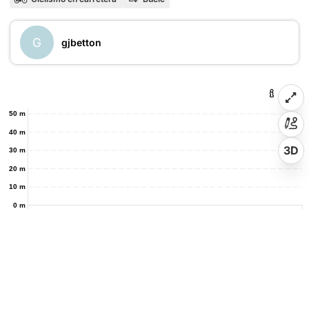
G
gjbetton
50 m
40 m
3D
30 m
20 m
10 m
0 m