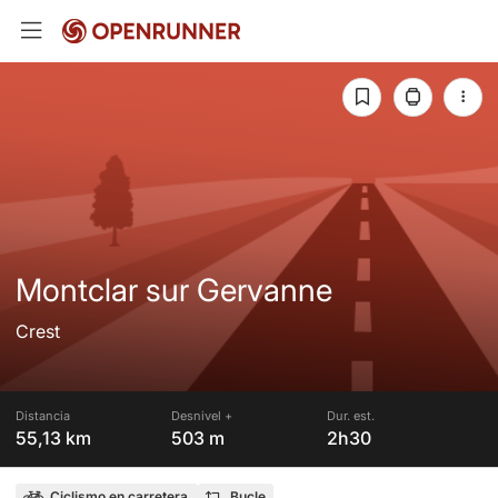
Montclar sur Gervanne
Crest
Distancia
Desnivel +
Dur. est.
55,13 km
503 m
2h30
Ciclismo en carretera
Bucle