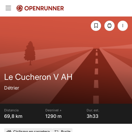
Le Cucheron V AH
Détrier
Distancia
Desnivel +
Dur. est.
69,8 km
1290 m
3h33
Ciclismo en carretera
Bucle