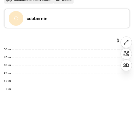
C
ccbbernin
50 m
40 m
3D
30 m
20 m
10 m
0 m