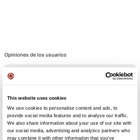
Opiniones de los usuarios
Este recorrido aún no contiene opiniones. ¿Ya lo has
completado? ¡Deja la primera opinión!
This website uses cookies
Añadir una opinión
We use cookies to personalise content and ads, to
provide social media features and to analyse our traffic.
We also share information about your use of our site with
our social media, advertising and analytics partners who
may combine it with other information that you’ve
Puertos a lo largo de la ruta