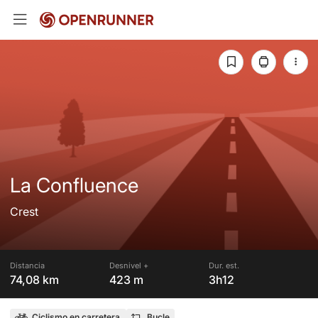
La Confluence
Crest
Distancia
Desnivel +
Dur. est.
74,08 km
423 m
3h12
Ciclismo en carretera
Bucle