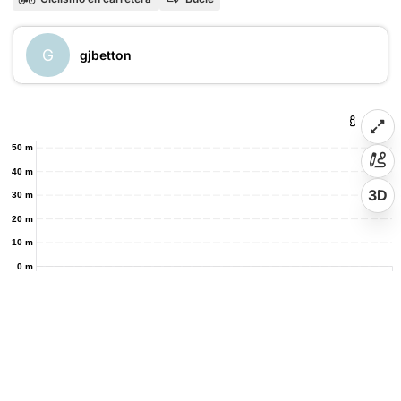
G
gjbetton
50 m
40 m
3D
30 m
20 m
10 m
0 m