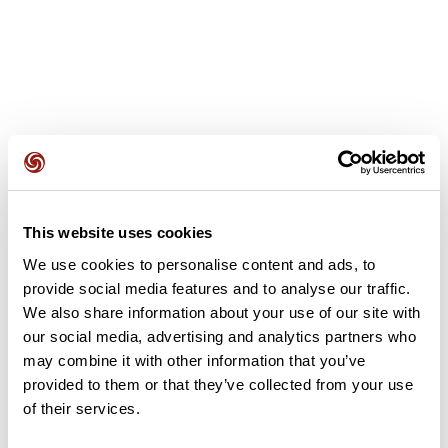
Opiniones de los usuarios
This website uses cookies
Este recorrido aún no contiene opiniones. ¿Ya lo has
completado? ¡Deja la primera opinión!
We use cookies to personalise content and ads, to
provide social media features and to analyse our traffic.
We also share information about your use of our site with
our social media, advertising and analytics partners who
Añadir una opinión
may combine it with other information that you’ve
provided to them or that they’ve collected from your use
of their services.
Resumen