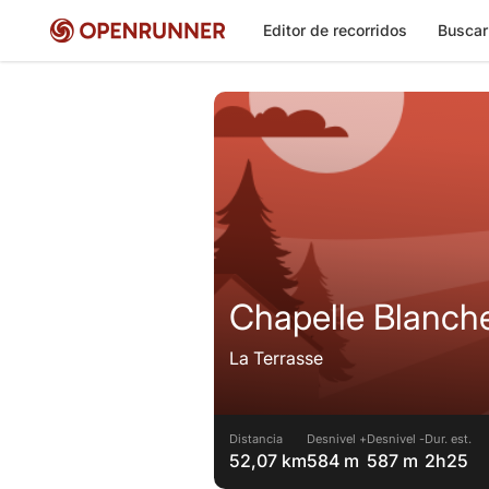
Editor de recorridos
Buscar
Chapelle Blanch
La Terrasse
Distancia
Desnivel +
Desnivel -
Dur. est.
52,07 km
584 m
587 m
2h25