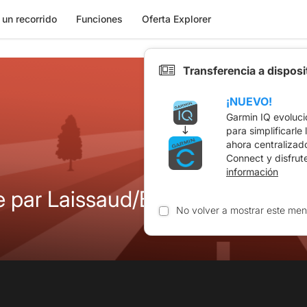
 un recorrido
Funciones
Oferta Explorer
Transferencia a dispos
¡NUEVO!
Garmin IQ evoluci
para simplificarle
ahora centralizad
Connect y disfrut
información
e par Laissaud/Barraux-V-AHor
No volver a mostrar este men