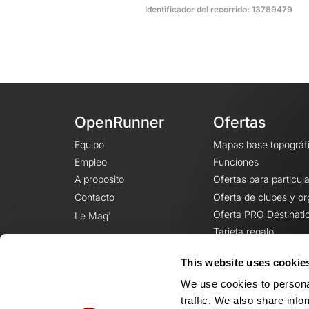
Identificador del recorrido: 13789479
OpenRunner
Ofertas
Equipo
Mapas base topográf
Empleo
Funciones
A proposito
Ofertas para particul
Contacto
Oferta de clubes y o
Oferta PRO Destinati
Le Mag'
Tarjeta regalo
This website uses cookie
We use cookies to personal
traffic. We also share info