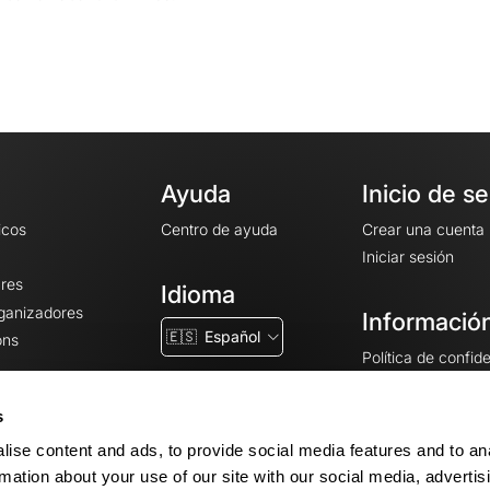
Ayuda
Inicio de s
icos
Centro de ayuda
Crear una cuenta
Iniciar sesión
ares
Idioma
rganizadores
Información
🇪🇸
Español
ons
Política de confid
Condiciones gener
CGU
s
Avisos legales
ise content and ads, to provide social media features and to an
Configuración de 
rmation about your use of our site with our social media, advertis