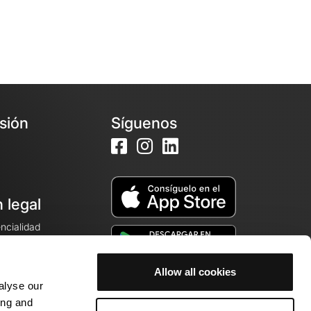
esión
Síguenos
 legal
encialidad
ales de venta
Allow all cookies
alyse our
cookies
ing and