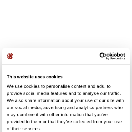
Opiniones de los usuarios
This website uses cookies
We use cookies to personalise content and ads, to
Este recorrido aún no contiene opiniones. ¿Ya lo has
provide social media features and to analyse our traffic.
completado? ¡Deja la primera opinión!
We also share information about your use of our site with
our social media, advertising and analytics partners who
may combine it with other information that you’ve
provided to them or that they’ve collected from your use
Añadir una opinión
of their services.