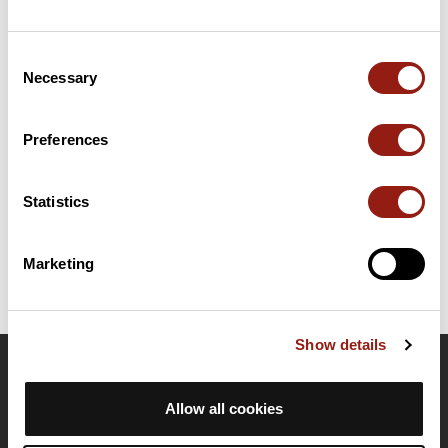
Consent
Resumen
Necessary
Selection
Descubre este recorrido de senderismo de 13,3 km cerca de
Marquillies. Calcula unas 3 horas y 25 minutos para completar
esta ruta.
Preferences
Fecha de creación del recorrido: 16 de octubre de 2021 10:36:48.
Statistics
Última actualización de la ficha de ruta: 21 de junio de 2022 15:39:07.
Identificador del recorrido: 13832177
Marketing
Show details
OpenRunner
Allow all cookies
Equipo
Empleo