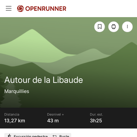
Autour de la Libaude
Marquillies
Distancia
Desnivel +
Dur. est.
13,27 km
43 m
3h25
Excursión pedestre
Bucle