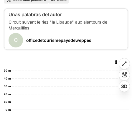
Unas palabras del autor
Circuit suivant le riez "la Libaude" aux alentours de
O
officedetourismepaysdeweppes
50 m
40 m
3D
30 m
20 m
10 m
0 m