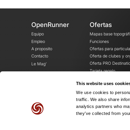
OpenRunner
Ofertas
Equipo
Mapas base topográf
Empleo
Funciones
A proposito
Ofertas para particul
Contacto
Oferta de clubes y o
Oferta PRO Destinati
Le Mag'
Tarjeta regalo
This website uses cookie
We use cookies to personal
traffic. We also share info
analytics partners who may
they’ve collected from your