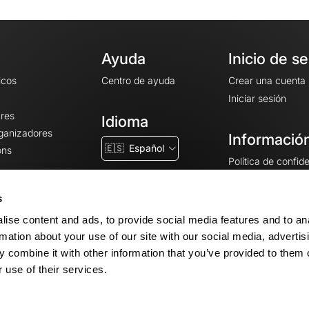
Ayuda
Inicio de s
icos
Centro de ayuda
Crear una cuenta
Iniciar sesión
ares
Idioma
rganizadores
Información
🇪🇸
Español
ons
Política de confid
Condiciones gener
CGU
s
Avisos legales
ise content and ads, to provide social media features and to an
Configuración de 
rmation about your use of our site with our social media, advertis
 combine it with other information that you’ve provided to them o
 use of their services.
© 2026 OpenRunner - Versión 7.31.3