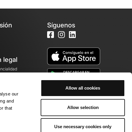
esión
Síguenos
 legal
encialidad
ales de venta
Allow all cookies
alyse our
cookies
ing and
Allow selection
r that
Use necessary cookies only