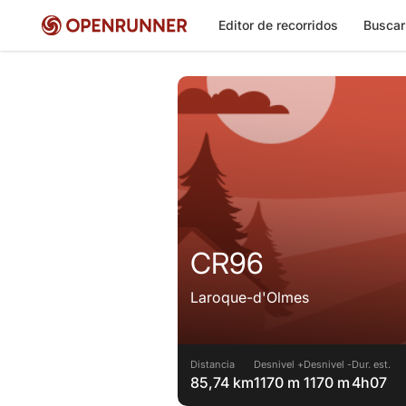
Editor de recorridos
Buscar
CR96
Laroque-d'Olmes
Distancia
Desnivel +
Desnivel -
Dur. est.
85,74 km
1170 m
1170 m
4h07