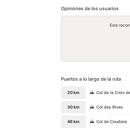
Opiniones de los usuarios
Este recor
Puertos a lo largo de la ruta
20 km
Col de la Croix d
30 km
Col des Rives
46 km
Col de Coudons