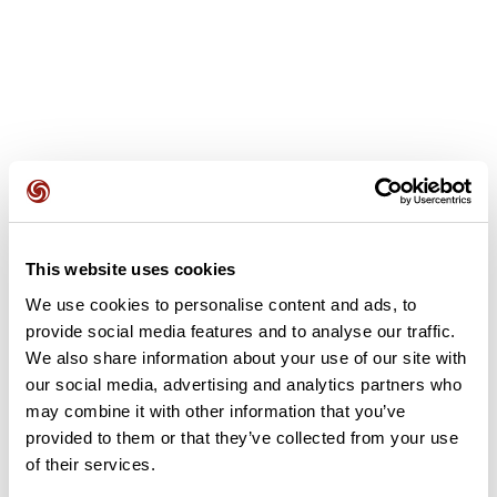
Opiniones de los usuarios
Este recorrido aún no contiene opiniones. ¿Ya lo has
This website uses cookies
completado? ¡Deja la primera opinión!
We use cookies to personalise content and ads, to
provide social media features and to analyse our traffic.
We also share information about your use of our site with
Añadir una opinión
our social media, advertising and analytics partners who
may combine it with other information that you’ve
provided to them or that they’ve collected from your use
of their services.
Resumen