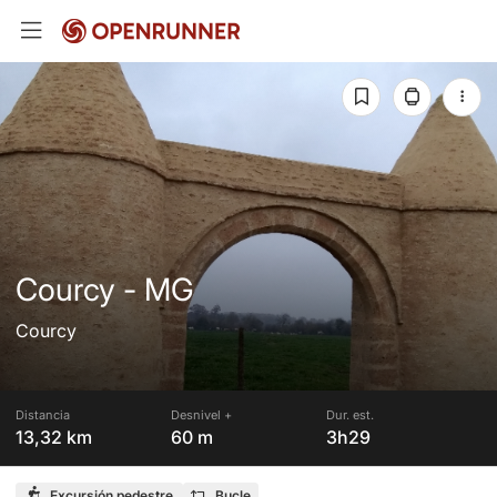
Courcy - MG
Courcy
Distancia
Desnivel +
Dur. est.
13,32 km
60 m
3h29
Excursión pedestre
Bucle