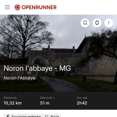
Noron l'abbaye - MG
Noron-l'Abbaye
Distancia
Desnivel +
Dur. est.
10,32 km
51 m
2h42
Excursión pedestre
Bucle