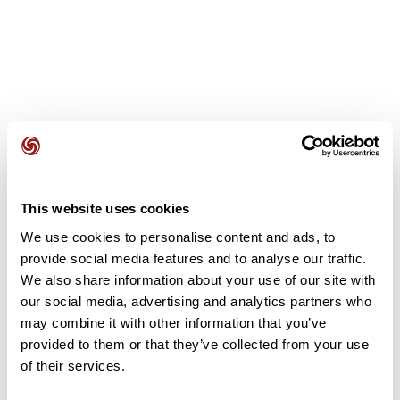
Opiniones de los usuarios
This website uses cookies
Este recorrido aún no contiene opiniones. ¿Ya lo has
completado? ¡Deja la primera opinión!
We use cookies to personalise content and ads, to
provide social media features and to analyse our traffic.
We also share information about your use of our site with
our social media, advertising and analytics partners who
Añadir una opinión
may combine it with other information that you’ve
provided to them or that they’ve collected from your use
of their services.
Resumen