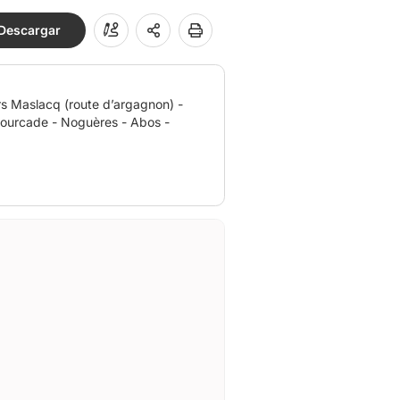
Descargar
rs Maslacq (route d’argagnon) -
ahourcade - Noguères - Abos -