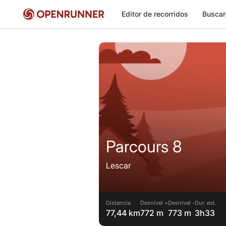
Editor de recorridos
Buscar
Parcours 8
Lescar
Distancia
Desnivel +
Desnivel -
Dur. est.
77,44 km
772 m
773 m
3h33