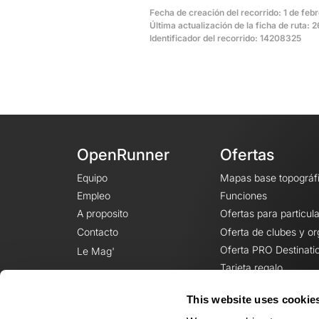
Fecha de creación del recorrido: 1 de feb
Última actualización de la ficha de ruta: 
Identificador del recorrido: 14208325
OpenRunner
Ofertas
Equipo
Mapas base topográf
Empleo
Funciones
A proposito
Ofertas para particul
Contacto
Oferta de clubes y o
Oferta PRO Destinati
Le Mag'
Tarjeta regalo
This website uses cookie