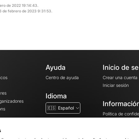
rero de 2022 19:14:43.
26 de febrero de 2023 9:31:53.
Ayuda
Inicio de s
icos
Centro de ayuda
Crear una cuenta
Iniciar sesión
ares
Idioma
rganizadores
Información
🇪🇸
Español
ons
Política de confid
Condiciones gener
CGU
s
Avisos legales