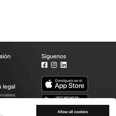
esión
Síguenos
 legal
encialidad
ales de venta
Allow all cookies